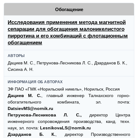
Обогащение
Исследования применения метода магнитной
сепарации для обогащения малоникелистого
пирротина и его комбинаций с флотационным
обогащением
АВТОРЫ
Дациев М. С., Петрунова-Лесникова Л. С., Дзарданов Б. К.,
Сисина А. Н.
ИНФОРМАЦИЯ ОБ АВТОРАХ
ЗФ ПАО «ГМК «Норильский никель», Норильск, Россия
Дациев М. С.
, главный инженер Талнахского горно-
обогатительного комбината, эл. почта:
DatsievMS@nornik.ru
Петрунова-Лесникова Л. С.,
директор Центра
инженерного сопровождения производства, канд. техн.
наук, эл. почта:
LesnikovaLS@nornik.ru
Дзарданов Б. К.
, директор Производственного