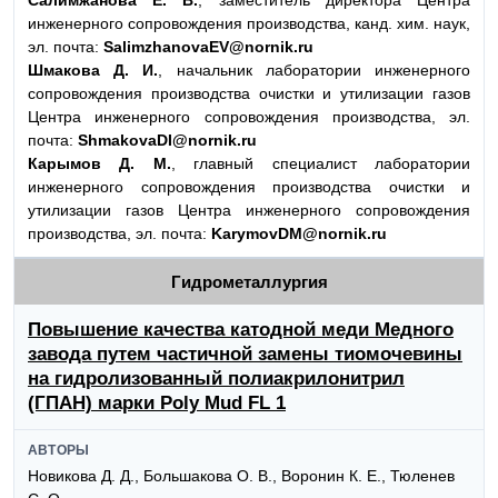
Салимжанова Е. В.
, заместитель директора Центра
инженерного сопровождения производства, канд. хим. наук,
эл. почта:
SalimzhanovaEV@nornik.ru
Шмакова Д. И.
, начальник лаборатории инженерного
сопровождения производства очистки и утилизации газов
Центра инженерного сопровождения производства, эл.
почта:
ShmakovaDI@nornik.ru
Карымов Д. М.
, главный специалист лаборатории
инженерного сопровождения производства очистки и
утилизации газов Центра инженерного сопровождения
производства, эл. почта:
KarymovDM@nornik.ru
Гидрометаллургия
Повышение качества катодной меди Медного
завода путем частичной замены тиомочевины
на гидролизованный полиакрилонитрил
(ГПАН) марки Poly Mud FL 1
АВТОРЫ
Новикова Д. Д., Большакова О. В., Воронин К. Е., Тюленев