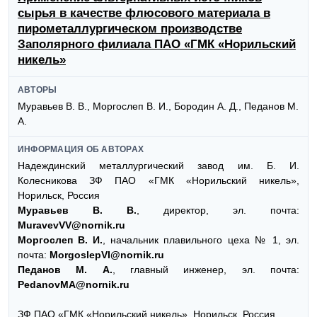
сырья в качестве флюсового материала в
пирометаллургическом производстве
Заполярного филиала ПАО «ГМК «Норильский
никель»
АВТОРЫ
Муравьев В. В., Моргослеп В. И., Бородин А. Д., Педанов М.
А.
ИНФОРМАЦИЯ ОБ АВТОРАХ
Надеждинский металлургический завод им. Б. И.
Колесникова ЗФ ПАО «ГМК «Норильский никель»,
Норильск, Россия
Муравьев В. В.
, директор, эл. почта:
MuravevVV@nornik.ru
Моргослеп В. И.
, начальник плавильного цеха № 1, эл.
почта:
MorgoslepVI@nornik.ru
Педанов М. А.
, главный инженер, эл. почта:
PedanovMA@nornik.ru
ЗФ ПАО «ГМК «Норильский никель», Норильск, Россия