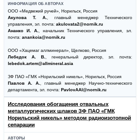
ИНФОРМАЦИЯ ОБ АВТОРАХ
ООО «Медвежий ручей», Норильск, Россия
Акулова Т. А.
, главный менеджер Технического
управления, эл. почта:
akulovata2@nornik.ru
Ананко И. А.
, начальник Технического управления, эл.
почта:
anankoia@nornik.ru
ООО «Хацемаг аллминерал», Щелково, Россия
Лебедок А. В.
, генеральный директор, эл. почта:
lebedok.artem@allmineral.asia
ЗФ ПАО «ГМК «Норильский никель», Норильск, Россия
Павлов А. А.
, главный менеджер Научно-технического
департамента, эл. почта:
PavlovAAl@nornik.ru
Исследования обогащения отвальных
металлургических шлаков ЗФ ПАО «ГМК
Норильский никель» методом радиоизотопной
сепарации
АВТОРЫ