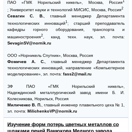
1
ПАО «ГМК Норильский никель», Москва, Россия
2
;
Университет науки и технологий МИСИС, Москва, Россия
Севагин С. В.
, главный менеджер Департамента
1
технологических инноваций
; старший преподаватель
кафедры горного оборудования, транспорта и
2
машиностроения
, канд. техн. наук, эл. почта:
SevaginSV@nornik.ru
ООО «Норникель Спутник», Москва, Россия
Фомичев А. С.
, главный менеджер Департамента
технологических инноваций, направление «Компьютерное
моделирование», эл. почта:
fass2@mail.ru
ЗФ ПАО «ГМК Норильский никель»,
Надеждинский
металлургический завод имени Б. И.
Колесникова,
Норильск, Россия
Миличенко В. П.
, главный инженер плавильного цеха № 1,
эл. почта:
MilichenkoVP@nornik.ru
Изучение форм потерь цветных металлов со
шлаками печей Ванюкова Медного завода