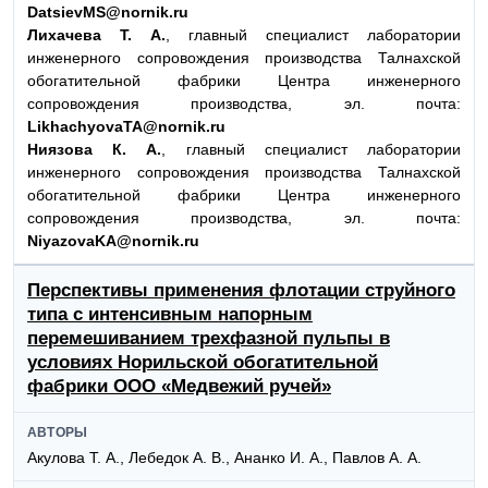
DatsievMS@nornik.ru
Лихачева Т. А.
, главный специалист лаборатории
инженерного сопровождения производства Талнахской
обогатительной фабрики Центра инженерного
сопровождения производства, эл. почта:
LikhachyovaTA@nornik.ru
Ниязова К. А.
, главный специалист лаборатории
инженерного сопровождения производства Талнахской
обогатительной фабрики Центра инженерного
сопровождения производства, эл. почта:
NiyazovaKA@nornik.ru
Перспективы применения флотации струйного
типа с интенсивным напорным
перемешиванием трехфазной пульпы в
условиях Норильской обогатительной
фабрики ООО «Медвежий ручей»
АВТОРЫ
Акулова Т. А., Лебедок А. В., Ананко И. А., Павлов А. А.