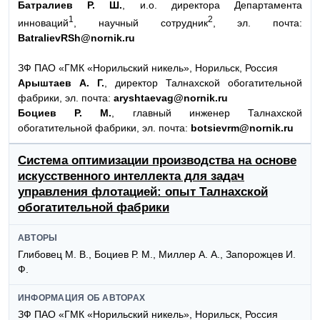
Батралиев Р. Ш.
, и.о. директора Департамента
1
2
инноваций
, научный сотрудник
, эл. почта:
BatralievRSh@nornik.ru
ЗФ ПАО «ГМК «Норильский никель», Норильск, Россия
Арыштаев А. Г.
, директор Талнахской обогатительной
фабрики, эл. почта:
aryshtaevag@nornik.ru
Боциев Р. М.
, главный инженер Талнахской
обогатительной фабрики, эл. почта:
botsievrm@nornik.ru
Cистема оптимизации производства на основе
искусственного интеллекта для задач
управления флотацией: опыт Талнахской
обогатительной фабрики
АВТОРЫ
Глибовец М. В., Боциев Р. М., Миллер А. А., Запорожцев И.
Ф.
ИНФОРМАЦИЯ ОБ АВТОРАХ
ЗФ ПАО «ГМК «Норильский никель», Норильск, Россия