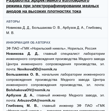
Разработка эффективного коллоидного
режима при электрорафинировании медных
анодов на высоких плотностях тока
АВТОРЫ
Новикова Д. Д., Большакова О. В., Арбузов Д. А., Глибовец
М. В.
ИНФОРМАЦИЯ ОБ АВТОРАХ
ЗФ ПАО «ГМК «Норильский никель», Норильск, Россия
Новикова Д. Д.
, главный специалист лаборатории
инженерного сопровождения производства Медного завода
Центра инженерного сопровождения производства, эл.
почта:
NovikovaDD@nornik.ru
Большакова О. В.
, начальник лаборатории инженерного
сопровождения производства Медного завода Центра
инженерного сопровождения производства, эл. почта:
BolshakovaOV@nornik.ru
Арбузов Д. А.
, главный инженер Медного завода, эл.
почта:
ArbuzovDA@nornik.ru
Глибовец М. В.
, главный инженер ЗФ ПАО «ГМК
«Норильский никель» – директор дирекции сопровождения