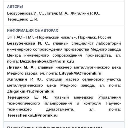
АВТОРЫ
Беззубенкова И. С., Литвяк М. А., Жигалкин Р. Ю.,
Терещенко Е. И.
ИНФОРМАЦИЯ ОБ АВТОРАХ
ЗФ ПАО «ГМК «Норильский никель», Норильск, Россия
Беззубенкова И. С.
, главный специалист лаборатории
инженерного сопровождения производства Медного завода
Центра инженерного сопровождения производства, эл.
почта:
BezzubenkovaIS@nornik.ru
Литвяк М. А.
, главный инженер металлургического цеха
Медного завода, эл. почта:
LitvyakМA@nornik.ru
Жигалкин Р. Ю.
, старший мастер селенового участка
металлургического цеха Медного завода, эл. почта:
ZhigalkinRYu@nornik.ru
Терещенко Е. И.
, главный менеджер Управления
технологического планирования и контроля Научно-
технического департамента, эл. почта:
TereschenkoEI@nornik.ru