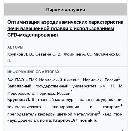
Пирометаллургия
Оптимизация аэродинамических характеристик
печи взвешенной плавки с использованием
CFD-моделирования
АВТОРЫ
Крупнов Л. В., Севагин С. В., Фомичев А. С., Миличенко В.
П.
ИНФОРМАЦИЯ ОБ АВТОРАХ
1
ЗФ ПАО «ГМК Норильский никель», Норильск, Россия
;
Заполярный государственный университет им. Н. М.
2
Федоровского, Норильск, Россия
Крупнов Л. В.
, главный металлург – начальник управления
1
технологического планирования и контроля
;
2
преподаватель кафедры цветной металлургии
, канд. техн.
наук, доцент, эл. почта:
KrupnovLV@nornik.ru