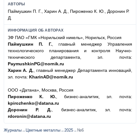
АВТОРЫ
Паймушкин П. Г., Харин А. Д., Пироженко К. Ю., Доронин Р.
Д.
ИНФОРМАЦИЯ ОБ АВТОРАХ
ЗФ ПАО «ГМК «Норильский никель», Норильск, Россия
Паймушкин П. Г.
, главный менеджер Управления
технологического планирования и контроля Научно-
технического департамента, эл. почта:
PaymushkinPG@nornik.ru
Харин А. Д.
, главный менеджер Департамента инноваций,
эл. почта:
KharinAD@nornik.ru
ООО «Датана», Москва, Россия
Пироженко К. Ю.
, бизнес-аналитик, эл. почта:
kpirozhenko@datana.ru
Доронин Р. Д.
, бизнес-аналитик, эл. почта:
rdoronin@datana.ru
Журналы
→
Цветные металлы
→
2025
→
№6