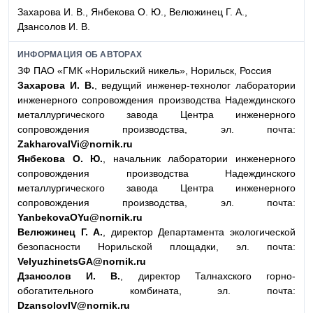
Захарова И. В., Янбекова О. Ю., Велюжинец Г. А.,
Дзансолов И. В.
ИНФОРМАЦИЯ ОБ АВТОРАХ
ЗФ ПАО «ГМК «Норильский никель», Норильск, Россия
Захарова И. В.
, ведущий инженер-технолог лаборатории
инженерного сопровождения производства Надеждинского
металлургического завода Центра инженерного
сопровождения производства, эл. почта:
ZakharovaIVi@nornik.ru
Янбекова О. Ю.
, начальник лаборатории инженерного
сопровождения производства Надеждинского
металлургического завода Центра инженерного
сопровождения производства, эл. почта:
YanbekovaOYu@nornik.ru
Велюжинец Г. А.
, директор Департамента экологической
безопасности Норильской площадки, эл. почта:
VelyuzhinetsGA@nornik.ru
Дзансолов И. В.
, директор Талнахского горно-
обогатительного комбината, эл. почта:
DzansolovIV@nornik.ru