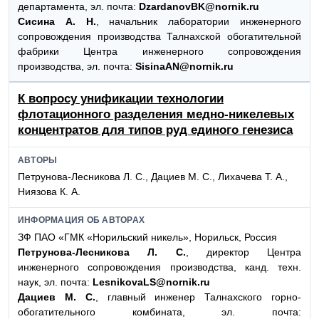
департамента, эл. почта:
DzardanovBK@nornik.ru
Сисина А. Н.
, начальник лаборатории инженерного
сопровождения производства Талнахской обогатительной
фабрики Центра инженерного сопровождения
производства, эл. почта:
SisinaAN@nornik.ru
К вопросу унификации технологии
флотационного разделения медно-никелевых
концентратов для типов руд единого генезиса
АВТОРЫ
Петрунова-Лесникова Л. С., Дациев М. С., Лихачева Т. А.,
Ниязова К. А.
ИНФОРМАЦИЯ ОБ АВТОРАХ
ЗФ ПАО «ГМК «Норильский никель», Норильск, Россия
Петрунова-Лесникова Л. С.
, директор Центра
инженерного сопровождения производства, канд. техн.
наук, эл. почта:
LesnikovaLS@nornik.ru
Дациев М. С.
, главный инженер Талнахского горно-
обогатительного комбината, эл. почта: