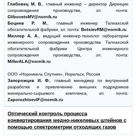
Глибовец М. В.
, главный инженер – директор Дирекции
сопровождения производства, эл. почта:
GlibovetsMV@nornik.ru
Боциев Р. М.
, главный инженер Талнахской
обогатительной фабрики, эл. почта:
BotsievRM@nornik.ru
Миллер А. А.
, ведущий инженер-технолог лаборатории
инженерного сопровождения производства Талнахской
обогатительной фабрики Центра инженерного
сопровождения производства, эл. почта:
MillerALA@nornik.ru
ООО «Норникель Спутник», Норильск, Россия
Запорожцев И. Ф.
, главный менеджер по внутренней
разработке и привлечению внешних подрядчиков
минерально-сырьевого комплекса, эл. почта:
ZaporozhtsevIF@nornik.ru
Оптический контроль процесса
конвертирования медно-никелевых штейнов с
помощью спектрометрии отходящих газов