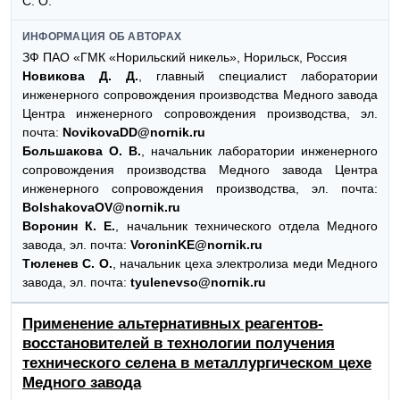
С. О.
ИНФОРМАЦИЯ ОБ АВТОРАХ
ЗФ ПАО «ГМК «Норильский никель», Норильск, Россия
Новикова Д. Д.
, главный специалист лаборатории
инженерного сопровождения производства Медного завода
Центра инженерного сопровождения производства, эл.
почта:
NovikovaDD@nornik.ru
Большакова О. В.
, начальник лаборатории инженерного
сопровождения производства Медного завода Центра
инженерного сопровождения производства, эл. почта:
BolshakovaOV@nornik.ru
Воронин К. Е.
, начальник технического отдела Медного
завода, эл. почта:
VoroninKE@nornik.ru
Тюленев С. О.
, начальник цеха электролиза меди Медного
завода, эл. почта:
tyulenevso@nornik.ru
Применение альтернативных реагентов-
восстановителей в технологии получения
технического селена в металлургическом цехе
Медного завода