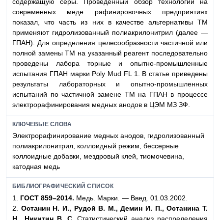
содержащую серы. Проведенный обзор технологий на
современных меде рафинировочных предприятиях
показал, что часть из них в качестве альтернативы ТМ
применяют гидролизованный полиакрилонитрил (далее —
ГПАН). Для определения целесообразности частичной или
полной замены ТМ на указанный реагент последовательно
проведены лабора торные и опытно-промышленные
испытания ГПАН марки Poly Mud FL 1. В статье приведены
результаты лабораторных и опытно-промышленных
испытаний по частичной замене ТМ на ГПАН в процессе
электрорафинирования медных анодов в ЦЭМ МЗ ЗФ.
КЛЮЧЕВЫЕ СЛОВА
Электрорафинирование медных анодов, гидролизованный
полиакрилонитрил, коллоидный режим, бессерные
коллоидные добавки, мездровый клей, тиомочевина,
катодная медь
БИБЛИОГРАФИЧЕСКИЙ СПИСОК
1.
ГОСТ 859–2014.
Медь. Марки. — Введ. 01.03.2002.
2.
Останин Н. И., Рудой В. М., Демин И. П., Останина Т.
Н., Никитин В. С.
Статистический анализ распределения