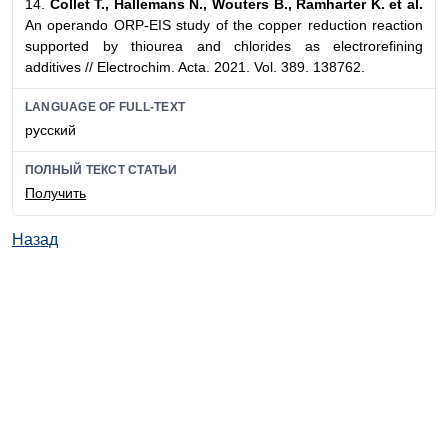
14.
Collet T., Hallemans N., Wouters B., Ramharter K. et al.
An operando ORP-EIS study of the copper reduction reaction
supported by thiourea and chlorides as electrorefining
additives // Electrochim. Acta. 2021. Vol. 389. 138762.
LANGUAGE OF FULL-TEXT
русский
ПОЛНЫЙ ТЕКСТ СТАТЬИ
Получить
Назад