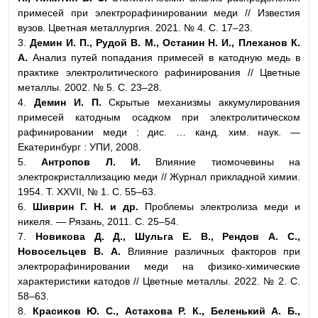
примесей при электрорафинировании меди // Известия
вузов. Цветная металлургия. 2021. № 4. С. 17–23.
3.
Демин И. П., Рудой В. М., Останин Н. И., Плеханов К.
А.
Анализ путей попадания примесей в катодную медь в
практике электролитического рафинирования // Цветные
металлы. 2002. № 5. С. 23–28.
4.
Демин И. П.
Скрытые механизмы аккумулирования
примесей катодным осадком при электролитическом
рафинировании меди : дис. … канд. хим. наук. —
Екатеринбург : УПИ, 2008.
5.
Антропов Л. И.
Влияние тиомочевины на
электрокристаллизацию меди // Журнал прикладной химии.
1954. Т. XXVII, № 1. С. 55–63.
6.
Шиврин Г. Н. и др.
Проблемы электролиза меди и
никеля. — Рязань, 2011. С. 25–54.
7.
Новикова Д. Д., Шульга Е. В., Рендов А. С.,
Новосельцев В. А.
Влияние различных факторов при
электрорафинировании меди на физико-химические
характеристики катодов // Цветные металлы. 2022. № 2. С.
58–63.
8.
Красиков Ю. С., Астахова Р. К., Беленький А. Б.,