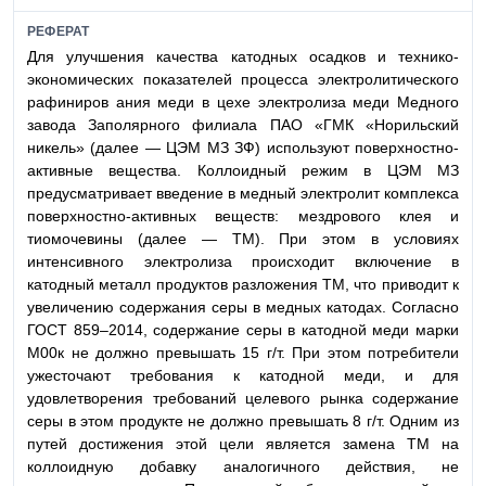
РЕФЕРАТ
Для улучшения качества катодных осадков и технико-
экономических показателей процесса электролитического
рафиниров ания меди в цехе электролиза меди Медного
завода Заполярного филиала ПАО «ГМК «Норильский
никель» (далее — ЦЭМ МЗ ЗФ) используют поверхностно-
активные вещества. Коллоидный режим в ЦЭМ МЗ
предусматривает введение в медный электролит комплекса
поверхностно-активных веществ: мездрового клея и
тиомочевины (далее — ТМ). При этом в условиях
интенсивного электролиза происходит включение в
катодный металл продуктов разложения ТМ, что приводит к
увеличению содержания серы в медных катодах. Согласно
ГОСТ 859–2014, содержание серы в катодной меди марки
М00к не должно превышать 15 г/т. При этом потребители
ужесточают требования к катодной меди, и для
удовлетворения требований целевого рынка содержание
серы в этом продукте не должно превышать 8 г/т. Одним из
путей достижения этой цели является замена ТМ на
коллоидную добавку аналогичного действия, не