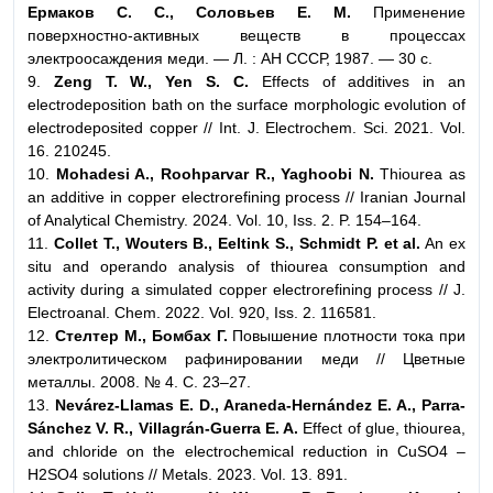
Ермаков С. С., Соловьев Е. М.
Применение
поверхностно-активных веществ в процессах
электроосаждения меди. — Л. : АН СССР, 1987. — 30 с.
9.
Zeng T. W., Yen S. C.
Effects of additives in an
electrodeposition bath on the surface morphologic evolution of
electrodeposited copper // Int. J. Electrochem. Sci. 2021. Vol.
16. 210245.
10.
Mohadesi A., Roohparvar R., Yaghoobi N.
Thiourea as
an additive in copper electrorefining process // Iranian Journal
of Analytical Chemistry. 2024. Vol. 10, Iss. 2. P. 154–164.
11.
Collet T., Wouters B., Eeltink S., Schmidt P. et al.
An ex
situ and operando analysis of thiourea consumption and
activity during a simulated copper electrorefining process // J.
Electroanal. Chem. 2022. Vol. 920, Iss. 2. 116581.
12.
Стелтер М., Бомбах Г.
Повышение плотности тока при
электролитическом рафинировании меди // Цветные
металлы. 2008. № 4. С. 23–27.
13.
Nevárez-Llamas E. D., Araneda-Hernández E. A., Parra-
Sánchez V. R., Villagrán-Guerra E. A.
Effect of glue, thiourea,
and chloride on the electrochemical reduction in CuSO4 –
H2SO4 solutions // Metals. 2023. Vol. 13. 891.