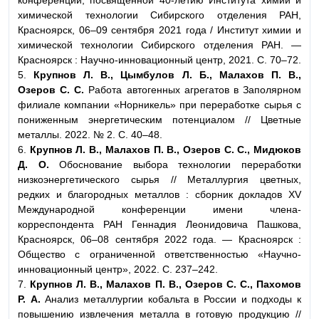
химической технологии Сибирского отделения РАН,
Красноярск, 06–09 сентября 2021 года / Институт химии и
химической технологии Сибирского отделения РАН. —
Красноярск : Научно-инновационный центр, 2021. С. 70–72.
5.
Крупнов Л. В., Цымбулов Л. Б., Малахов П. В.,
Озеров С. С.
Работа автогенных агрегатов в Заполярном
филиале компании «Норникель» при переработке сырья с
пониженным энергетическим потенциалом // Цветные
металлы. 2022. № 2. С. 40–48.
6.
Крупнов Л. В., Малахов П. В., Озеров С. С., Мидюков
Д. О.
Обоснование выбора технологии переработки
низкоэнергетического сырья // Металлургия цветных,
редких и благородных металлов : сборник докладов XV
Международной конференции имени члена-
корреспондента РАН Геннадия Леонидовича Пашкова,
Красноярск, 06–08 сентября 2022 года. — Красноярск :
Общество с ограниченной ответственностью «Научно-
инновационный центр», 2022. С. 237–242.
7.
Крупнов Л. В., Малахов П. В., Озеров С. С., Пахомов
Р. А.
Анализ металлургии кобальта в России и подходы к
повышению извлечения металла в готовую продукцию //