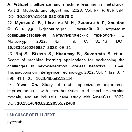
A.
Artificial intelligence and machine learning in metallurgy.
Part 1. Methods and algorithms. 2023. Vol. 67. P. 886–894.
DOI:
10.1007/s11015-023-01576-3
22.
Мунтин А. В., Шамшин М. Н., Зинягин А. Г., Хлыбов
О. С. и др.
Цифровизация — важнейший инструмент
совершенствования металлургических технологий //
Металлург. 2022. № 9. С. 31–43. DOI:
10.52351/00260827_2022_09_31
23.
Raj S., Bikash S., Hiranmay S., Suvobrata S. et al.
Scope of machine learning applications for addressing the
challenges in next-generation wireless networks // CAAI
Transactions on Intelligence Technology. 2022. Vol. 7, Iss. 3. P.
395–418. DOI:
10.1049/cit2.12114
24.
Yiwei Ch.
Study of route optimization algorithms,
improvements with metaheuristics and machine-learning
models, and an industrial case study with AmeriGas. 2022.
DOI:
10.13140/RG.2.2.20355.72480
LANGUAGE OF FULL-TEXT
русский