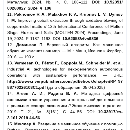
Металлург. 2024. № 4. С. 106–111. DOI:
10.52351/
00260827_2024_4_106
11.
Pakhomov R. A., Malakhov P. V., Krupnov L. V., Dymov
I. M.
Improving cobalt extraction through oxidative blowing of
coppernickel matte // 12th International Conference of Molten
Slags, Fluxes and Salts (MOLTEN 2024) Proceedings, June
19, 2024. P. 1187–1193. DOI:
10.62053/zfvs9836
12.
Домингос П.
Верховный алгоритм. Как машинное
обучение изменит наш мир. — М. : Манн, Иванов и Фербер,
2016. — 190 с.
13.
Vermesan O., Pétrot F., Coppola M., Schneider M. et al.
Industrial AI technologies for next-generation autonomous
operations with sustainable performance. — URL:
https://www.riverpublishers.com/pdf/ebook/chapter/RP_97
88770226103C1.pdf
(дата обращения: 05.04.2025)
14.
Агеев А. И., Радина В. А.
Методика цифровой
экономики в части управления и контрольной деятельности
в реальном секторе экономики // Экономические стратегии.
2019. Т. 21, № 3(161). С. 44–56. DOI:
10.33917/es-
3.161.2019.44-56
15.
Мюллер А.
Введение в машинное обучение с помощью
Python. Руководство для специалистов по работе с