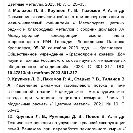
Цветные металлы. 2023. № 7. С. 25–33.
8.
Малахов П. В., Крупнов Л. В., Пахомов Р. А. и др.
Повышение извлечения кобальта при конвертировании на
медно-никелевый файнштейн // Металлургия цветных,
редких и благородных металлов : сборник докладов XVI
Международной конференции имени члена-
корреспондента РАН Геннадия Леонидовича Пашкова,
Красноярск, 05–08 сентября 2023 года. — Красноярск :
Общественное учреждение «Красноярский краевой Дом
науки и техники Российского союза научных и инженерных
общественных объединений», 2023. С. 301–317. DOI:
10.47813/sfu.mnfrpm.2023.301-317
9.
Крупнов Л. В., Пахомов Р. А., Старых Р. В., Таланов В.
А.
Изменение динамики газопылевого потока в печи
взвешеннной плавки Надеждинского металлургического
завода при установке защитного козырька. Часть 1.
Модельные расчеты // Цветные металлы. 2021. № 10. С.
63–71.
10.
Крупнов Л. В., Румянцев Д. В., Попов В. А. и др.
Технические решения по улучшению условий эксплуатации
печей Ванюкова при переработке техногенного сырья //