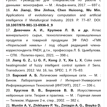
данными : монография. — М. : Альфа-книга, 2017. — 697 с.
16.
An Jianqi, She Jinhua, Chen Huicong, Wu Min.
Applications of evolutionary computation and artificial
intelligence // Metallurgical Industry. 2019. P. 77–87. DOI:
10.1007/978-981-13-6936-0_9
17.
Девочкин А. И., Крупнов Л. В. и др.
Атлас
минерального сырья, технологических промышленных
продуктов и товарной продукции ЗФ ПАО «ГМК
«Норильский никель» / под общей редакцией члена-
корреспондента РАЕН, д.т.н., профессора Л. Б. Цымбулова.
— СПб. : Политех-пресс, 2021. — 398 с.
18.
Jiang G. Z., Li G. F., Kong J. Y., Xie L. X.
Coke oven
heatingmodel of fuzzy intelligent control system // Sens.
Transducers. 2012. Vol. 16, Iss. SPEC. 1. P. 75–83.
19.
Барский А. Б.
Логические нейронные сети. — М. :
Бином. Лаборатория знаний / Интернет-Университет
Информационных Технологий (ИНТУИТ), 2017. — 336 с.
20.
Круглов В. В., Борисов В. В.
Искусственные
нейронные сети. Теория и практика. — М. : Горячая линия
— Телеком; Издание 2-е, стер., 2002. — 382 с.
21.
Muntin A. V., Zhikharev P. Yu., Ziniagin A. G., Brayko D.