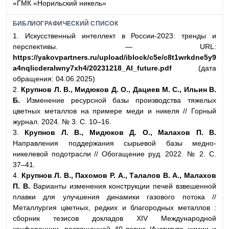
«ГМК «Норильский никель»
БИБЛИОГРАФИЧЕСКИЙ СПИСОК
1. Искусственный интеллект в России-2023: тренды и
перспективы. — URL:
https://yakovpartners.ru/upload/iblock/c5e/c8t1wrkdne5y9
a4nqlicderalwny7xh4/20231218_AI_future.pdf
(дата
обращения: 04.06.2025)
2.
Крупнов Л. В., Мидюков Д. О., Дациев М. С., Ильин В.
Б.
Изменение ресурсной базы производства тяжелых
цветных металлов на примере меди и никеля // Горный
журнал. 2024. № 3. С. 10–16.
3.
Крупнов Л. В., Мидюков Д. О., Малахов П. В.
Направления поддержания сырьевой базы медно-
никелевой подотрасли // Обогащение руд. 2022. № 2. С.
37–41.
4.
Крупнов Л. В., Пахомов Р. А., Талалов В. А., Малахов
П. В.
Варианты изменения конструкции печей взвешенной
плавки для улучшения динамики газового потока //
Металлургия цветных, редких и благородных металлов :
сборник тезисов докладов XIV Международной
конференции, посвященной 40-летию Института химии и