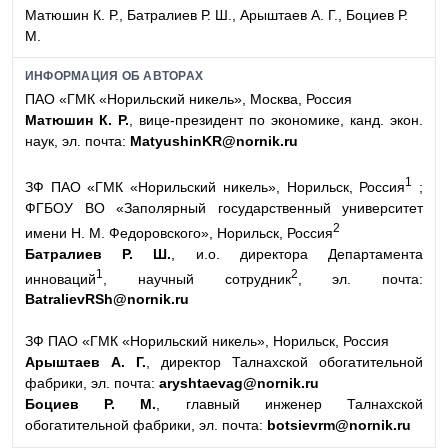
Матюшин К. Р., Батралиев Р. Ш., Арыштаев А. Г., Боциев Р.
М.
ИНФОРМАЦИЯ ОБ АВТОРАХ
ПАО «ГМК «Норильский никель», Москва, Россия
Матюшин К. Р.
, вице-президент по экономике, канд. экон.
наук, эл. почта:
MatyushinKR@nornik.ru
1
ЗФ ПАО «ГМК «Норильский никель», Норильск, Россия
;
ФГБОУ ВО «Заполярный государственный университет
2
имени Н. М. Федоровского», Норильск, Россия
Батралиев Р. Ш.
, и.о. директора Департамента
1
2
инноваций
, научный сотрудник
, эл. почта:
BatralievRSh@nornik.ru
ЗФ ПАО «ГМК «Норильский никель», Норильск, Россия
Арыштаев А. Г.
, директор Талнахской обогатительной
фабрики, эл. почта:
aryshtaevag@nornik.ru
Боциев Р. М.
, главный инженер Талнахской
обогатительной фабрики, эл. почта:
botsievrm@nornik.ru