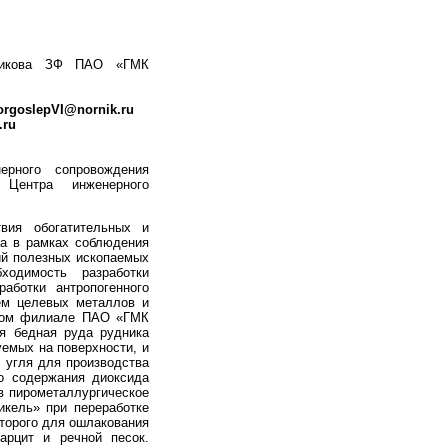
сникова ЗФ ПАО «ГМК
rgoslepVI@nornik.ru
.ru
ерного сопровождения
 Центра инженерного
твия обогатительных и
ва в рамках соблюдения
ий полезных ископаемых
ходимость разработки
аботки антропогенного
ем целевых металлов и
рном филиале ПАО «ГМК
я бедная руда рудника
емых на поверхности, и
 угля для производства
го содержания диоксида
в пирометаллургическое
кель» при переработке
оторого для ошлакования
арцит и речной песок.