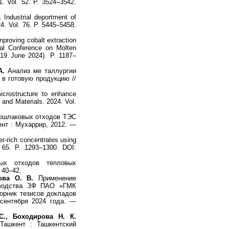
1. Vol. 52. P. 3524–3542.
.
Industrial deportment of
24. Vol. 76. P. 5445–5458.
proving cobalt extraction
onal Conference on Molten
–19 June 2024). P. 1187–
А.
Анализ ме таллургии
в готовую продукцию //
crostructure to enhance
y and Materials. 2024. Vol.
лошлаковых отходов ТЭС
нт : Мухаррир, 2012. —
er-rich concentrates using
. 65. P. 1293–1300.
DOI:
ых отходов тепловых
 40–42.
ова О. В.
Применение
зводства ЗФ ПАО «ГМК
орник тезисов докладов
 сентября 2024 года. —
С., Боходирова Н. К.
Ташкент : Ташкентский