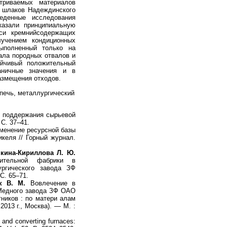
триваемых материалов
х шлаков Надеждинского
еденные исследования
казали принципиальную
си кремнийсодержащих
учением кондиционных
выполненный только на
ала породных отвалов и
ойчивый положительный
аничные значения и в
азмещения отходов.
печь, металлургический
 поддержания сырьевой
С. 37–41.
енение ресурсной базы
келя // Горный журнал.
чкина-Кириллова Л. Ю.
тительной фабрики в
ургического завода ЗФ
С. 65–71.
к В. М.
Вовлечение в
 Медного завода ЗФ ОАО
тников : по матери алам
013 г., Москва). — М. :
 and converting furnaces: