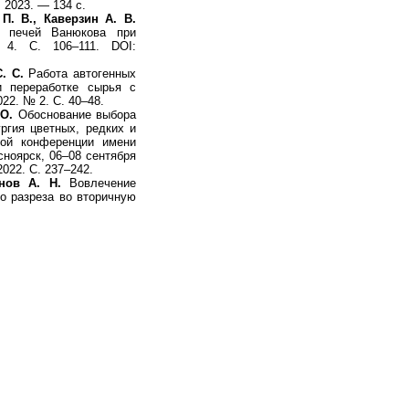
 2023. — 134 с.
П. В., Каверзин А. В.
и печей Ванюкова при
 4. С. 106–111. DOI:
. С.
Работа автогенных
и переработке сырья с
22. № 2. С. 40–48.
 О.
Обоснование выбора
ургия цветных, редких и
ой конференции имени
ноярск, 06–08 сентября
022. С. 237–242.
нов А. Н.
Вовлечение
го разреза во вторичную