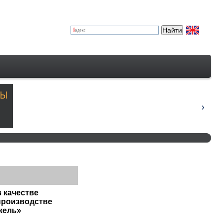
 качестве
производстве
кель»