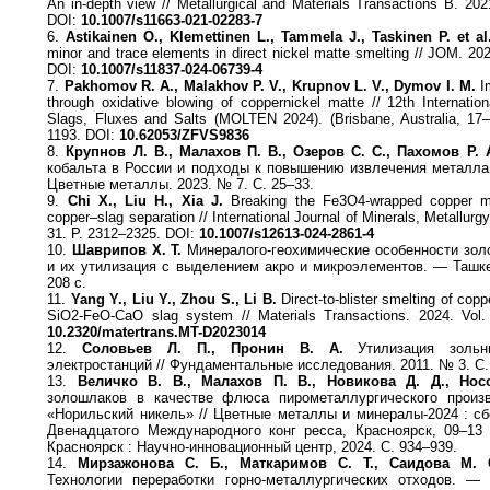
An in-depth view // Metallurgical and Materials Transactions B. 202
DOI:
10.1007/s11663-021-02283-7
6.
Astikainen O., Klemettinen L., Tammela J., Taskinen P. et al
minor and trace elements in direct nickel matte smelting // JOM. 20
DOI:
10.1007/s11837-024-06739-4
7.
Pakhomov R. A., Malakhov P. V., Krupnov L. V., Dymov I. M.
Im
through oxidative blowing of coppernickel matte // 12th Internati
Slags, Fluxes and Salts (MOLTEN 2024). (Brisbane, Australia, 17
1193. DOI:
10.62053/ZFVS9836
8.
Крупнов Л. В., Малахов П. В., Озеров С. С., Пахомов Р. 
кобальта в России и подходы к повышению извлечения металла 
Цветные металлы. 2023. № 7. С. 25–33.
9.
Chi X., Liu H., Xia J.
Breaking the Fe3O4-wrapped copper mi
copper–slag separation // International Journal of Minerals, Metallurg
31. P. 2312–2325. DOI:
10.1007/s12613-024-2861-4
10.
Шаврипов Х. Т.
Минералого-геохимические особенности зо
и их утилизация с выделением акро и микроэлементов. — Ташке
208 с.
11.
Yang Y., Liu Y., Zhou S., Li B.
Direct-to-blister smelting of copp
SiO2-FeO-CaO slag system // Materials Transactions. 2024. Vol
10.2320/matertrans.MT-D2023014
12.
Соловьев Л. П., Пронин В. А.
Утилизация зольн
электростанций // Фундаментальные исследования. 2011. № 3. С.
13.
Величко В. В., Малахов П. В., Новикова Д. Д., Нос
золошлаков в качестве флюса пирометаллургического прои
«Норильский никель» // Цветные металлы и минералы-2024 : сб
Двенадцатого Международного конг ресса, Красноярск, 09–13
Красноярск : Научно-инновационный центр, 2024. С. 934–939.
14.
Мирзажонова С. Б., Маткаримов С. Т., Саидова М. 
Технологии переработки горно-металлургических отходов. — 