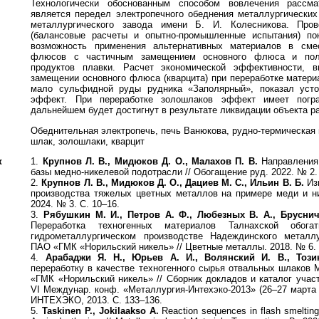
Технологически обоснованным способом вовлечения рассма
является передел электропечного обеднения металлургически
металлургического завода имени Б. И. Колесникова. Пров
(балансовые расчеты и опытно-промышленные испытания) по
возможность применения альтернативных материалов в сме
флюсов с частичным замещением основного флюса и пол
продуктов плавки. Расчет экономической эффективности, 
замещении основного флюса (кварцита) при переработке матери
мало сульфидной руды рудника «Заполярный», показал уст
эффект. При переработке золошлаков эффект имеет погр
дальнейшем будет достигнут в результате ликвидации объекта р
Обеднительная электропечь, печь Ванюкова, рудно-термическая 
шлак, золошлаки, кварцит
к
1.
Крупнов Л. В., Мидюков Д. О., Малахов П. В.
Направления
базы медно-никелевой подотрасли // Обогащение руд. 2022. № 2. 
2.
Крупнов Л. В., Мидюков Д. О., Дациев М. С., Ильин В. Б.
Изм
производства тяжелых цветных металлов на примере меди и ни
2024. № 3. С. 10–16.
3.
Рябушкин М. И., Петров А. Ф., Любезных В. А., Брусни
Переработка техногенных материалов Талнахской обога
гидрометаллургическом производстве Надеждинского металл
ПАО «ГМК «Норильский никель» // Цветные металлы. 2018. № 6. 
4.
Арабаджи Я. Н., Юрьев А. И., Волянский И. В., Този
переработку в качестве техногенного сырья отвальных шлаков
«ГМК «Норильский никель» // Сборник докладов и каталог учас
VI Междунар. конф. «Металлургия-Интехэко-2013» (26–27 марта 2
ИНТЕХЭКО, 2013. С. 133–136.
5.
Taskinen P., Jokilaakso A.
Reaction sequences in flash smelting