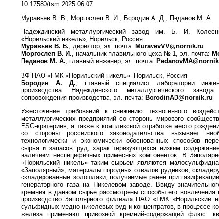
10.17580/tsm.2025.06.07
Муравьев В. В., Моргослеп В. И., Бородин А. Д., Педанов М. А.
Надеждинский металлургический завод им. Б. И. Коле
«Норильский никель», Норильск, Россия
Муравьев В. В.
, директор, эл. почта:
MuravevVV@nornik.ru
Моргослеп В. И.
, начальник плавильного цеха № 1, эл. почта:
Mo
Педанов М. А.
, главный инженер, эл. почта:
PedanovMA@nornik
ЗФ ПАО «ГМК «Норильский никель», Норильск, Россия
Бородин А. Д.
, главный специалист лаборатории инжен
производства Надеждинского металлургического завода
сопровождения производства, эл. почта:
BorodinAD@nornik.ru
Ужесточение требований к снижению техногенного воздейс
металлургических предприятий со стороны мирового сообщест
ESG-критериев, а также к комплексной отработке место рожден
со стороны российского законодательства вызывает необ
технологически и экономически обоснованных способов перер
сырья и запасов руд, харак теризующихся низким содержани
наличием неспецифичных примесных компонентов. В Заполя
«Норильский никель» таким сырьем являются малосульфидна
«Заполярный», материалы породных отвалов рудников, складиру
складированные золошлаки, получаемые ранее при газификации
генераторного газа на Никелевом заводе. Ввиду значительно
кремния в данном сырье рассмотрены способы его вовлечения 
производство Заполярного филиала ПАО «ГМК «Норильский ни
сульфидных медно-никелевых руд и концентратов, в процессе к
железа применяют привозной кремний-содержащий флюс: кв