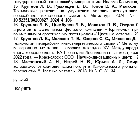
Государственный технический университет им. Ислама Каримова,
15.
Крупнов Л. В., Румянцев Д. В., Попов В. А., Малахов 
Технические решения по улучшению условий эксплуатаци
переработке техногенного сырья // Металлург. 2024. №
10.52351/00260827_2024_4_106
16.
Крупнов Л. В., Цымбулов Л. Б., Малахов П. В., Озеров С
агрегатов в Заполярном филиале компании «Норникель» пр
пониженным энергетическим потенциалом // Цветные металлы. 20
17.
Крупнов Л. В., Малахов П. В., Озеров С. С., Мидюков Д.
технологии переработки низкоэнергетического сырья // Металл
благородных металлов : сборник докладов XV Международн
члена-корреспондента РАН Геннадия Леонидовича Пашкова, Крас
2022 года. — Красноярск : ООО «Научно-инновационный центр», 2
18.
Масловский А. Н., Негрей Н. В., Юрьев А. И., Смир
золошлаков от сжигания каменного угля Кайерканского угольно
переработку // Цветные металлы. 2013. № 6. С. 31–34.
русский
Получить