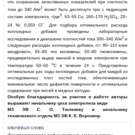
что сохранение качественных показателей при плотности
2
тока до 340 А/м
может быть достигнуто при с ледующем
3
составе электролита, г/дм
: 53–55 Cu; 160–170 H
SO
; 20–
2
4
–
24 Ni; 0,050 Cl
. Для подбора оптимального расхода
коллоидных добавок проведены лабораторные
2
исследования в диапазоне плотностей тока 300–340 А/м
и
следующих расходах коллоидных добавок, г/т: 80–110 клея
мездрового; 65–80 тио мочевины; 50–60 тиомочевины,
предварительно выдер жанной в медном электролите при
o
температуре 50–60
C в течение 24 ч. Представлены
оптимальные рас ходы коллоидных добавок для каждой из
исследованных плот ностей тока, обеспечивающих
минимальное число дефектов поверхности и оптимальное
содержание при месей в медных катодах.
Особую благодарность за участие в работе авто
ры
выражают начальнику цеха электролиза меди
МЗ ЗФ С. О. Тюленеву и начальнику
технического
отдела МЗ ЗФ К. Е. Воронину.
КЛЮЧЕВЫЕ СЛОВА
Электролитическое рафинирование, медные катоды,