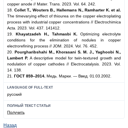
copper anode // Mater. Trans. 2023. Vol. 64. 242.
18.
Collet T., Wouters B., Hallemans N., Ramharter K. et al.
The timevarying effect of thiourea on the copper electroplating
process with industrial copper concentrations // Electrochimica
Acta. 2023. Vol. 437. 141412.
19.
Khayatzadeh H., Tahmasbi K.
Optimizing electrolyte
conditions for the elimination of nodules in copper
electrorefining process // JOM. 2024. Vol. 76. 452.
20.
Pourgharibshahi M., Khorasani S. M. J., Yaghoobi N.,
Lambert P.
A descriptive model for twin-textured growth and
nodulation of copper cathodes // Electrocatalysis. 2023. Vol.
14. 138.
21.
ГОСТ 859–2014.
Медь. Марки. — Введ. 01.03.2002.
LANGUAGE OF FULL-TEXT
русский
ПОЛНЫЙ ТЕКСТ СТАТЬИ
Получить
Назад