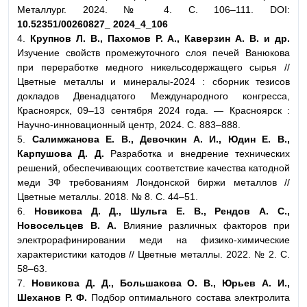
Металлург. 2024. № 4. С. 106–111. DOI:
10.52351/00260827_ 2024_4_106
4.
Крупнов Л. В., Пахомов Р. А., Каверзин А. В. и др.
Изучение свойств промежуточного слоя печей Ванюкова
при переработке медного никельсодержащего сырья //
Цветные металлы и минералы-2024 : сборник тезисов
докладов Двенадцатого Международного конгресса,
Красноярск, 09–13 сентября 2024 года. — Красноярск :
Научно-инновационный центр, 2024. С. 883–888.
5.
Салимжанова Е. В., Девочкин А. И., Юдин Е. В.,
Карпушова Д. Д.
Разработка и внедрение технических
решений, обеспечивающих соответствие качества катодной
меди ЗФ требованиям Лондонской биржи металлов //
Цветные металлы. 2018. № 8. С. 44–51.
6.
Новикова Д. Д., Шульга Е. В., Рендов А. С.,
Новосельцев В. А.
Влияние различных факторов при
электрорафинировании меди на физико-химические
характеристики катодов // Цветные металлы. 2022. № 2. С.
58–63.
7.
Новикова Д. Д., Большакова О. В., Юрьев А. И.,
Шеханов Р. Ф.
Подбор оптимального состава электролита