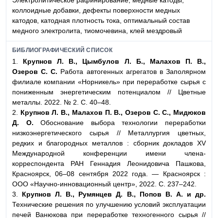
коллоидные добавки, дефекты поверхности медных
катодов, катодная плотность тока, оптимальный состав
медного электролита, тиомочевина, клей мездровый
БИБЛИОГРАФИЧЕСКИЙ СПИСОК
1.
Крупнов Л. В., Цымбулов Л. Б., Малахов П. В.,
Озеров С. С.
Работа автогенных агрегатов в Заполярном
филиале компании «Норникель» при переработке сырья с
пониженным энергетическим потенциалом // Цветные
металлы. 2022. № 2. С. 40–48.
2.
Крупнов Л. В., Малахов П. В., Озеров С. С., Мидюков
Д. О.
Обоснование выбора технологии переработки
низкоэнергетического сырья // Металлургия цветных,
редких и благородных металлов : сборник докладов XV
Международной конференции имени члена-
корреспондента РАН Геннадия Леонидовича Пашкова,
Красноярск, 06–08 сентября 2022 года. — Красноярск :
ООО «Научно-инновационный центр», 2022. С. 237–242.
3.
Крупнов Л. В., Румянцев Д. В., Попов В. А. и др.
Технические решения по улучшению условий эксплуатации
печей Ванюкова при переработке техногенного сырья //