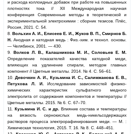
и расхода коллоидных добавок при работе на повышенных
плотностях тока // XII Международная научная
конференция Современные методы в теоретической и
экспериментальной электрохимии : сборник тезисов. Плёс,
Россия, 2021. С. 54.
8.
Вольхин А. И., Елисеев Е. И., Жуков В. П., Смирнов Б.
Н.
Анодная и катодная медь : Физ.-хим. и технол. основы.
— Челябинск, 2001. — 430.
9.
Волков Л. В., Калашникова М. И., Соловьев Е. М.
Определение показателей качества катодной меди,
влияющих на удлинение спирали, методом главных
компонент // Цветные металлы. 2014. № 4. С. 56–61.
10.
Девочкин А. И., Кузьмина И. С., Салимжанова Е. В.,
Петухова Л. И.
Исследование зависимостей физико-
химических характеристик сульфатного медного
электролита от содержания компонентов и температуры //
Цветные металлы. 2015. № 6. С. 67–70.
11.
Кузьмина И. С. и др.
Влияние состава и температуры
на вязкость сернокислых медь-никельсодержащих
растворов процесса электрорафинирования меди. — М. :
Химическая технология, 2015. Т. 16. № 8. С. 448–451.