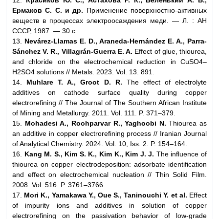
12.
Красиков Ю. С., Астахова Р. К., Беленький А. Б.,
Ермаков С. С. и др.
Применение поверхностно-активных
веществ в процессах электроосаждения меди. — Л. : АН
СССР, 1987. — 30 с.
13.
Nevárez-Llamas E. D., Araneda-Hernández E. A., Parra-
Sánchez V. R., Villagrán-Guerra E. A.
Effect of glue, thiourea,
and chloride on the electrochemical reduction in CuSO4–
H2SO4 solutions // Metals. 2023. Vol. 13. 891.
14.
Muhlare T. A., Groot D. R.
The effect of electrolyte
additives on cathode surface quality during copper
electrorefining // The Journal of The Southern African Institute
of Mining and Metallurgy. 2011. Vol. 111. P. 371–379.
15.
Mohadesi A., Roohparvar R., Yaghoobi N.
Thiourea as
an additive in copper electrorefining process // Iranian Journal
of Analytical Chemistry. 2024. Vol. 10, Iss. 2. P. 154–164.
16.
Kang M. S., Kim S. K., Kim K., Kim J. J.
The influence of
thiourea on copper electrodeposition: adsorbate identification
and effect on electrochemical nucleation // Thin Solid Film.
2008. Vol. 516. P. 3761–3766.
17.
Mori K., Yamakawa Y., Oue S., Taninouchi Y. et al.
Effect
of impurity ions and additives in solution of copper
electrorefining on the passivation behavior of low-grade