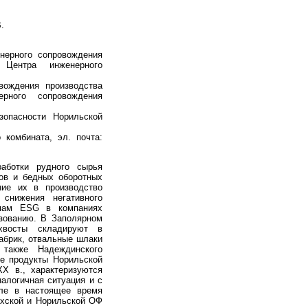
.
енерного сопровождения
 Центра инженерного
u
вождения производства
ерного сопровождения
зопасности Норильской
о комбината, эл. почта:
аботки рудного сырья
ков и бедных оборотных
ние их в производство
 снижения негативного
ипам ESG в компаниях
зованию. В Заполярном
хвосты складируют в
абрик, отвальные шлаки
также Надеждинского
ые продукты Норильской
X в., характеризуются
алогичная ситуация и с
ле в настоящее время
ахской и Норильской ОФ