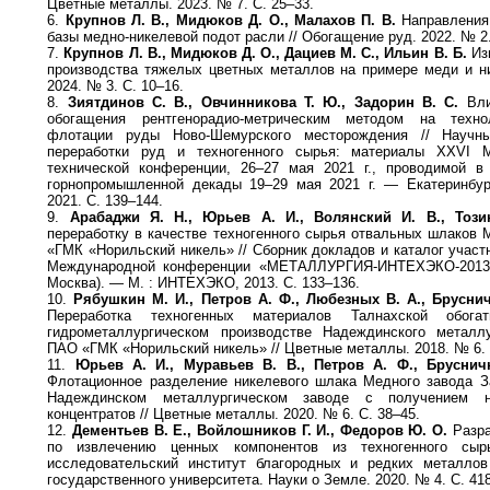
Цветные металлы. 2023. № 7. С. 25–33.
6.
Крупнов Л. В., Мидюков Д. О., Малахов П. В.
Направления
базы медно-никелевой подот расли // Обогащение руд. 2022. № 2.
7.
Крупнов Л. В., Мидюков Д. О., Дациев М. С., Ильин В. Б.
Изм
производства тяжелых цветных металлов на примере меди и ни
2024. № 3. С. 10–16.
8.
Зиятдинов С. В., Овчинникова Т. Ю., Задорин В. С.
Вли
обогащения рентгенорадио-метрическим методом на технол
флотации руды Ново-Шемурского месторождения // Научн
переработки руд и техногенного сырья: материалы XXVI М
технической конференции, 26–27 мая 2021 г., проводимой в
горнопромышленной декады 19–29 мая 2021 г. — Екатеринбург
2021. С. 139–144.
9.
Арабаджи Я. Н., Юрьев А. И., Волянский И. В., Този
переработку в качестве техногенного сырья отвальных шлаков
«ГМК «Норильский никель» // Сборник докладов и каталог участ
Международной конференции «МЕТАЛЛУРГИЯ-ИНТЕХЭКО-2013» 
Москва). — М. : ИНТЕХЭКО, 2013. С. 133–136.
10.
Рябушкин М. И., Петров А. Ф., Любезных В. А., Брусни
Переработка техногенных материалов Талнахской обога
гидрометаллургическом производстве Надеждинского металл
ПАО «ГМК «Норильский никель» // Цветные металлы. 2018. № 6. 
11.
Юрьев А. И., Муравьев В. В., Петров А. Ф., Бруснич
Флотационное разделение никелевого шлака Медного завода З
Надеждинском металлургическом заводе с получением н
концентратов // Цветные металлы. 2020. № 6. С. 38–45.
12.
Дементьев В. Е., Войлошников Г. И., Федоров Ю. О.
Разра
по извлечению ценных компонентов из техногенного сырь
исследовательский институт благородных и редких металлов 
государственного университета. Науки о Земле. 2020. № 4. С. 41