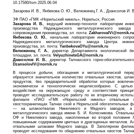
10.17580/tsm.2025.06.04
Захарова И. В., Янбекова О. Ю., Велюжинец Г. А., Дзансолов И. В
ЗФ ПАО «ГМК «Норильский никель», Норильск, Россия
Захарова И. В.
, ведущий инженер-технолог лаборатории инж
производства Надеждинского металлургического завода
сопровождения производства, эл. почта:
ZakharovaIVi@nornik.r
Янбекова О. Ю.
, начальник лаборатории инженерного сопро
Надеждинского металлургического завода Центра инжен
производства, эл. почта:
YanbekovaOYu@nornik.ru
Велюжинец Г. А.
, директор Департамента экологической бе
площадки, эл. почта:
VelyuzhinetsGA@nornik.ru
Дзансолов И. В.
, директор Талнахского горно-обогатительног
DzansolovIV@nornik.ru
В процессе добычи, обогащения и металлургической перер
образуется значительное количество отвальных хвостов, шла
продуктов, без предварительной обработки которых вовлече
экономически и технологически нецелесообразно. С целью
воздействия на окружающую среду и соответствия принц
проводят исследовательскую работу по их вторичному исполь
филиале «ПАО «ГМК «Норильский никель» отвальные 
хвостохранилищах Талнах ской и Норильской обогатительных ф
— на шлакоотвалах Никелевого и Медного заводов, а 
металлургического завода имени Б. И. Колесникова. Отвальн
ОФ и Никелевого завода, накопленные во второй половине X
повышенным содержанием цветных и драгоценных металлов. Ан
отвальными шлаками Медного завода. В Заполярном филиа
проводят исследования по обеднению отвальных хвостов Талн