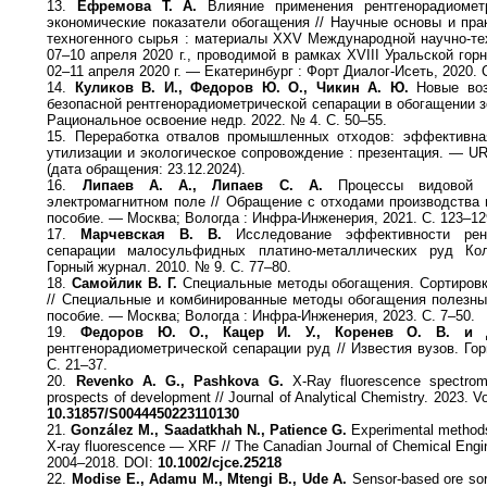
13.
Ефремова Т. А.
Влияние применения рентгенорадиомет
экономические показатели обогащения // Научные основы и пра
техногенного сырья : материалы XXV Международной научно-те
07–10 апреля 2020 г., проводимой в рамках XVIII Уральской г
02–11 апреля 2020 г. — Екатеринбург : Форт Диалог-Исеть, 2020. 
14.
Куликов В. И., Федоров Ю. О., Чикин А. Ю.
Новые воз
безопасной рентгенорадиометрической сепарации в обогащении 
Рациональное освоение недр. 2022. № 4. С. 50–55.
15. Переработка отвалов промышленных отходов: эффективная
утилизации и экологическое сопровождение : презентация. — U
(дата обращения: 23.12.2024).
16.
Липаев А. А., Липаев С. А.
Процессы видовой с
электромагнитном поле // Обращение с отходами производства 
пособие. — Москва; Вологда : Инфра-Инженерия, 2021. С. 123–12
17.
Марчевская В. В.
Исследование эффективности рентг
сепарации малосульфидных платино-металлических руд Кол
Горный журнал. 2010. № 9. С. 77–80.
18.
Самойлик В. Г.
Специальные методы обогащения. Сортировк
// Специальные и комбинированные методы обогащения полезны
пособие. — Москва; Вологда : Инфра-Инженерия, 2023. С. 7–50.
19.
Федоров Ю. О., Кацер И. У., Коренев О. В. и
рентгенорадиометрической сепарации руд // Известия вузов. Го
С. 21–37.
20.
Revenko A. G., Pashkova G.
X-Ray fluorescence spectrome
prospects of development // Journal of Analytical Chemistry. 2023. V
10.31857/S0044450223110130
21.
González M., Saadatkhah N., Patience G.
Experimental methods
X-ray fluorescence — XRF // The Canadian Journal of Chemical Engine
2004–2018. DOI:
10.1002/cjce.25218
22.
Modise E., Adamu M., Mtengi B., Ude A.
Sensor-based ore sort