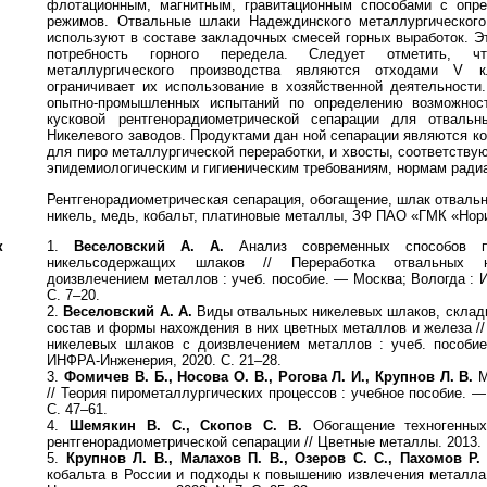
флотационным, магнитным, гравитационным способами с опр
режимов. Отвальные шлаки Надеждинского металлургического
используют в составе закладочных смесей горных выработок. Э
потребность горного передела. Следует отметить, 
металлургического производства являются отходами V к
ограничивает их использование в хозяйственной деятельности
опытно-промышленных испытаний по определению возможнос
кусковой рентгенорадиометрической сепарации для отваль
Никелевого заводов. Продуктами дан ной сепарации являются к
для пиро металлургической переработки, и хвосты, соответств
эпидемиологическим и гигиеническим требованиям, нормам радиа
Рентгенорадиометрическая сепарация, обогащение, шлак отваль
никель, медь, кобальт, платиновые металлы, ЗФ ПАО «ГМК «Нор
к
1.
Веселовский А. А.
Анализ современных способов пе
никельсодержащих шлаков // Переработка отвальных
доизвлечением металлов : учеб. пособие. — Москва; Вологда :
С. 7–20.
2.
Веселовский А. А.
Виды отвальных никелевых шлаков, склади
состав и формы нахождения в них цветных металлов и железа /
никелевых шлаков с доизвлечением металлов : учеб. пособие
ИНФРА-Инженерия, 2020. С. 21–28.
3.
Фомичев В. Б., Носова О. В., Рогова Л. И., Крупнов Л. В.
М
// Теория пирометаллургических процессов : учебное пособие. —
С. 47–61.
4.
Шемякин В. С., Скопов С. В.
Обогащение техногенных
рентгенорадиометрической сепарации // Цветные металлы. 2013. 
5.
Крупнов Л. В., Малахов П. В., Озеров С. С., Пахомов Р. 
кобальта в России и подходы к повышению извлечения металла 