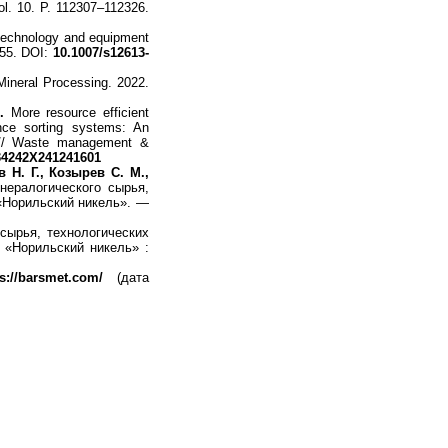
ol. 10. P. 112307–112326.
g technology and equipment
1655. DOI:
10.1007/s12613-
Mineral Processing. 2022.
.
More resource efficient
nce sorting systems: An
es // Waste management &
34242X241241601
 Н. Г., Козырев С. М.,
ералогического сырья,
«Норильский никель». —
сырья, технологических
«Норильский никель» :
ps://barsmet.com/
(дата