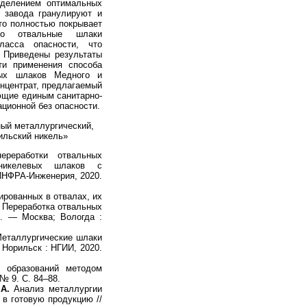
еделением оптимальных
 завода гранулируют и
то полностью покрывает
что отвальные шлаки
ласса опасности, что
. Приведены результаты
ти применения способа
ных шлаков Медного и
онцентрат, предлагаемый
ующие единым санитарно-
ционной без опасности.
ный металлургический,
ильский никель»
реработки отвальных
 никелевых шлаков с
 ИНФРА-Инженерия, 2020.
рованных в отвалах, их
/ Переработка отвальных
. — Москва; Вологда :
еталлургические шлаки
 Норильск : НГИИ, 2020.
 образований методом
№ 9. С. 84–88.
А.
Анализ металлургии
в готовую продукцию //