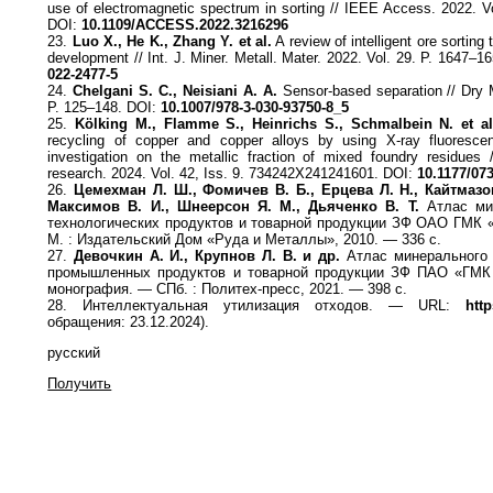
use of electromagnetic spectrum in sorting // IEEE Access. 2022. V
DOI:
10.1109/ACCESS.2022.3216296
23.
Luo X., He K., Zhang Y. et al.
A review of intelligent ore sortin
development // Int. J. Miner. Metall. Mater. 2022. Vol. 29. P. 1647–
022-2477-5
24.
Chelgani S. C., Neisiani A. A.
Sensor-based separation // Dry 
P. 125–148. DOI:
10.1007/978-3-030-93750-8_5
25.
Kölking M., Flamme S., Heinrichs S., Schmalbein N. et al
recycling of copper and copper alloys by using X-ray fluoresce
investigation on the metallic fraction of mixed foundry residu
research. 2024. Vol. 42, Iss. 9. 734242X241241601. DOI:
10.1177/07
26.
Цемехман Л. Ш., Фомичев В. Б., Ерцева Л. Н., Кайтмазов
Максимов В. И., Шнеерсон Я. М., Дьяченко В. Т.
Атлас мин
технологических продуктов и товарной продукции ЗФ ОАО ГМК 
М. : Издательский Дом «Руда и Металлы», 2010. — 336 с.
27.
Девочкин А. И., Крупнов Л. В. и др.
Атлас минерального 
промышленных продуктов и товарной продукции ЗФ ПАО «ГМК 
монография. — СПб. : Политех-пресс, 2021. — 398 с.
28. Интеллектуальная утилизация отходов. — URL:
htt
обращения: 23.12.2024).
русский
Получить