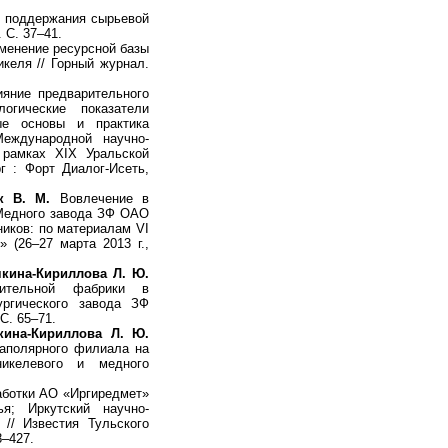
 поддержания сырьевой
 С. 37–41.
енение ресурсной базы
келя // Горный журнал.
яние предварительного
огические показатели
ые основы и практика
еждународной научно-
 рамках XIX Уральской
 : Форт Диалог-Исеть,
к В. М.
Вовлечение в
 Медного завода ЗФ ОАО
ников: по материалам VI
(26–27 марта 2013 г.,
чкина-Кириллова Л. Ю.
тительной фабрики в
ургического завода ЗФ
С. 65–71.
кина-Кириллова Л. Ю.
аполярного филиала на
икелевого и медного
ботки АО «Иргиредмет»
я; Иркутский научно-
// Известия Тульского
8–427.