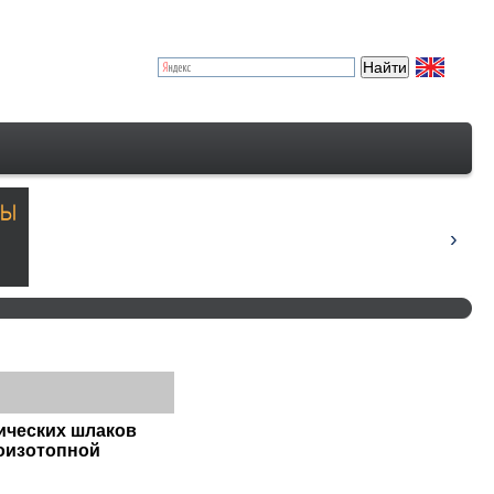
ических шлаков
оизотопной