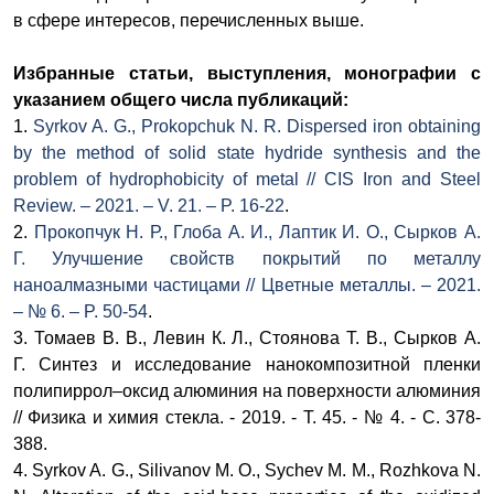
в сфере интересов, перечисленных выше.
Избранные статьи, выступления, монографии с
указанием общего числа публикаций:
1.
Syrkov
A. G.
,
Prokopchuk
N. R
.
Dispersed iron obtaining
by the method of solid state hydride synthesis and the
problem of hydrophobicity of metal
// CIS Iron and Steel
Review. – 2021. – V. 21. – P. 16-22
.
2.
П
рокопчук Н. Р., Глоба А. И., Лаптик И. О., Сырков А.
Г.
Улучшение свойств покрытий по металлу
наноалмазными частицами
// Цветные металлы.
–
2021.
–
№ 6.
–
P. 50-54
.
3.
Томаев В. В., Левин К. Л., Стоянова Т. В., Сырков А.
Г.
Синтез и исследование нанокомпозитной пленки
полипиррол–оксид алюминия на поверхности алюминия
// Физика и химия стекла. - 2019. - Т. 45. - № 4. - С. 378-
388.
4. Syrkov A. G.,
Silivanov M. O., Sychev M. M., Rozhkova N.