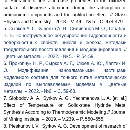
N.
Alteration of the acid-base properties of the oxidized
surface of disperse aluminum during the adsorption of
ammonium compounds and the antifriction effect // Glass
Physics and Chemistry. - 2018. - V. 44. - № 5. - С. 474-479.
5.
Сырков А. Г., Кущенко А. Н., Силиванов М. О., Тарабан
В. В.
Наноструктурное регулирование гидрофобности и
поверхностных свойств никеля и железа методами
твердотельного восстановления и модифицирования
//
Цветные металлы. - 2022. - № 5. - P. 54-59
.
6.
Прокопчук
Н. Р.
, Сырков
А. Г.
, Клюев
А. Ю.
, Лаптик
И.
О.
Модификация наноалмазными частицами
модельного состава для точного литья металлических
изделий по выплавляемым моделям // Цветные
металлы. – 2022. - №6. – С. 59-63
.
7.
Slobodov
A. A.
, Syrkov
A. G.
, Yachmenova
L. A.
[et. al.]
Effect of Temperature on Solid-state Hydride Metal
Synthesis According to Thermodynamic Modeling // Journal
of Mining Institute. – 2019. – V.239. – P. 550–555.
8. Pleskunov I. V.,
Syrkov
A. G.
Development of research of