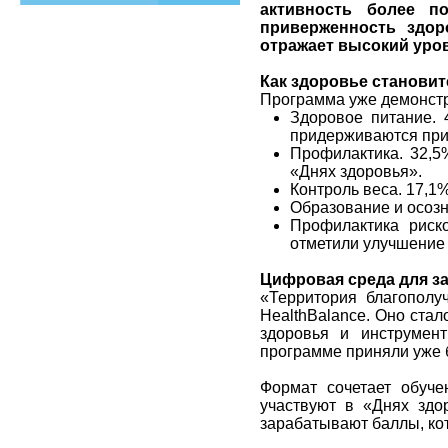
активность более п
приверженность здор
отражает высокий уро
Как здоровье становит
Программа уже демонстр
Здоровое питание. 
придерживаются при
Профилактика. 32,5
«Днях здоровья».
Контроль веса. 17,1
Образование и осозн
Профилактика риско
отметили улучшение 
Цифровая среда для за
«Территория благополу
HealthBalance. Оно ста
здоровья и инструмен
программе приняли уже 
Формат сочетает обуче
участвуют в «Днях здо
зарабатывают баллы, ко