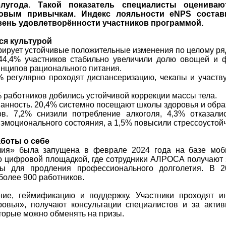
олугода. Такой показатель специалисты оцениваю
овым привычкам. Индекс лояльности eNPS состав
вень удовлетворённости участников программой.
ся культурой
ирует устойчивые положительные изменения по целому ря
44,4% участников стабильно увеличили долю овощей и 
нципов рационального питания.
% регулярно проходят диспансеризацию, чекапы и участв
% работников добились устойчивой коррекции массы тела.
анность. 20,4% системно посещают школы здоровья и обра
в. 7,2% снизили потребление алкоголя, 4,3% отказали
эмоционального состояния, а 1,5% повысили стрессоустойч
боты о себе
чия» была запущена в феврале 2024 года на базе моб
ло цифровой площадкой, где сотрудники АЛРОСА получают 
ты для продления профессионального долголетия. В 2
более 900 работников.
ние, геймификацию и поддержку. Участники проходят и
ровья», получают консультации специалистов и за акти
торые можно обменять на призы.