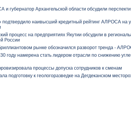
А и губернатор Архангельской области обсудили перспект
» подтвердило наивысший кредитный рейтинг АЛРОСА на у
м
кий процесс на предприятиях Якутии обсудили в регионал
й России
бриллиантовом рынке обозначился разворот тренда - АЛР
0 году намерена стать лидером отрасли по снижению угле
овизировала процессы допуска сотрудников к сменам
а подготовку к геологоразведке на Дегдеканском местор