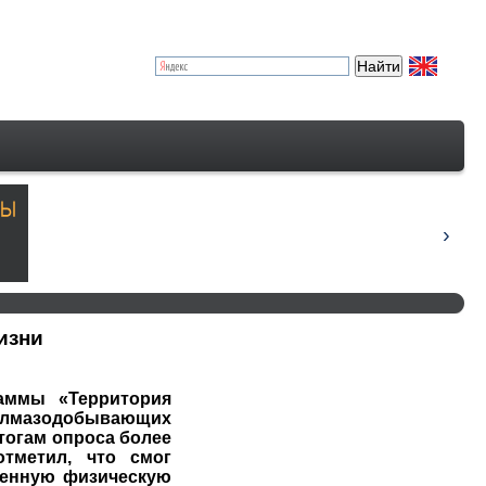
изни
аммы «Территория
 алмазодобывающих
тогам опроса более
отметил, что смог
шенную физическую