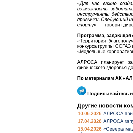
«Для нас важно созда
возможность заботит
инструменты действит
привычки. Следующий ш
спорту»,
— говорит дир
Программа, задающая 
«Территория благополу
конкурса группы СОГАЗ 
«Модельные корпоративн
АЛРОСА планирует рас
физического здоровья до
По материалам АК «А
Подписывайтесь на
Другие новости ко
10.06.2026
АЛРОСА прин
17.04.2026
АЛРОСА запу
15.04.2026
«Севералмаз»