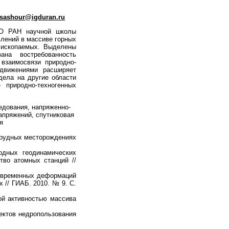
sashour@igduran.ru
рО РАН научной школы
влений в массиве горных
 ископаемых. Выделены
ана востребованность
 взаимосвязи природно-
движениями расширяет
дела на другие области
 природно-техногенных
едования, напряженно-
апряжений, спутниковая
я
 рудных месторождениях
одных геодинамических
во атомных станций //
овременных деформаций
 // ГИАБ. 2010. № 9. С.
ой активностью массива
ектов недропользования