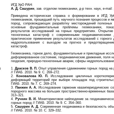
ИГД УрО РАН:
А. Д. Сашурин
, зав. отделом геомеханики, д-р техн. наук, e-mail:
Приведена историческая справка о формировании в ИГД У
геомехаников, прошедшей путь научного познания процессов и я
пород, сопровождающих разработку месторождений полезных
основные фундаментальные проблемы геомеханики, показ
результатов исследований на горных предприятиях. Открытие
техногенных катастроф с современными геодинамическими 
практическое применение результатов исследований с горного 
недропользования с выходом на прогноз и предотвращение
катастроф.
Геомеханика, горное дело, фундаментальные и прикладные иссл
деформированное состояние, геодинамические движения, поля н
геодезия, природно-техногенные аварии, сферы недропользовани
к
1.
Драсков В. П.
Опыт управления сдвижением горных пород на
// ГИАБ. 2010. № 9. С. 269–272.
2.
Коновалова Ю. П.
Исследование цикличных короткопери
деформаций территорий при выборе площадок под строительст
ГИАБ. 2010. № 7. С. 269–274.
3.
Панжин А. А.
Исследование гармоник квазипериодических с
породного массива на больших пространственно-временных базах
313–321.
4.
Ручкин В. И.
Мониторинговое наблюдение за геодинамическ
горных пород // ГИАБ. 2010. № 9. С. 354–360.
5.
Сашурин А. Д.
Современная геодинамика и безопасность объ
// ГИАБ. 2010. № 10. С. 329–332.