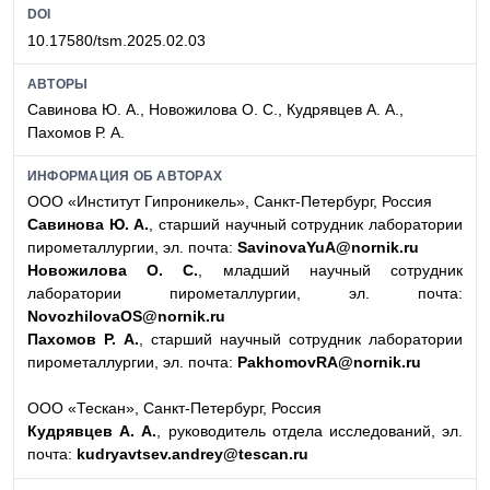
DOI
10.17580/tsm.2025.02.03
АВТОРЫ
Савинова Ю. А., Новожилова О. С., Кудрявцев А. А.,
Пахомов Р. А.
ИНФОРМАЦИЯ ОБ АВТОРАХ
ООО «Институт Гипроникель», Санкт-Петербург, Россия
Савинова Ю. А.
, старший научный сотрудник лаборатории
пирометаллургии, эл. почта:
SavinovaYuA@nornik.ru
Новожилова О. С.
, младший научный сотрудник
лаборатории пирометаллургии, эл. почта:
NovozhilovaOS@nornik.ru
Пахомов Р. А.
, старший научный сотрудник лаборатории
пирометаллургии, эл. почта:
PakhomovRA@nornik.ru
ООО «Тескан», Санкт-Петербург, Россия
Кудрявцев А. А.
, руководитель отдела исследований, эл.
почта:
kudryavtsev.andrey@tescan.ru