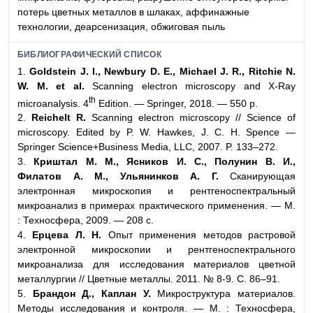
потерь цветных металлов в шлаках, аффинажные
технологии, деарсенизация, обжиговая пыль
БИБЛИОГРАФИЧЕСКИЙ СПИСОК
1.
Goldstein J. I., Newbury D. E., Michael J. R., Ritchie N.
W. M. et al.
Scanning electron microscopy and X-Ray
th
microanalysis. 4
Edition. — Springer, 2018. — 550 p.
2.
Reichelt R.
Scanning electron microscopy // Science of
microscopy. Edited by P. W. Hawkes, J. С. H. Spence —
Springer Science+Business Media, LLC, 2007. P. 133–272.
3.
Криштал М. М., Ясников И. С., Полунин В. И.,
Филатов А. М., Ульянинков А. Г.
Сканирующая
электронная микроскопия и рентгеноспектральный
микроанализ в примерах практического применения. — М.
: Техносфера, 2009. — 208 с.
4.
Ерцева Л. Н.
Опыт применения методов растровой
электронной микроскопии и рентгеноспектрального
микроанализа для исследования материалов цветной
металлургии // Цветные металлы. 2011. № 8-9. С. 86–91.
5.
Брандон Д., Каплан У.
Микроструктура материалов.
Методы исследования и контроля. — М. : Техносфера,