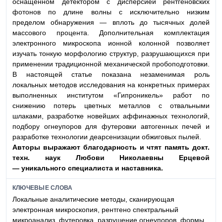
оснащенном детектором с дисперсией рентгеновских
фотонов по длине волны с исключительно низким
пределом обнаружения — вплоть до тысячных долей
массового процента. Дополнительная комплектация
электронного микроскопа ионной колонной позволяет
изучать тонкую морфологию структур, разрушающихся при
применении традиционной механической пробоподготовки.
В настоящей статье показана незаменимая роль
локальных методов исследования на конкретных примерах
выполненных институтом «Гипроникель» работ по
снижению потерь цветных металлов с отвальными
шлаками, разработке новейших аффинажных технологий,
подбору огнеупоров для футеровки автогенных печей и
разработке технологии деарсенизации обжиговых пылей.
Авторы выражают благодарность и чтят память
докт.
техн. наук Любови Николаевны Ерцевой
—
уникального специалиста и наставника.
КЛЮЧЕВЫЕ СЛОВА
Локальные аналитические методы, сканирующая
электронная микроскопия, рентгено спектральный
микроанализ, футеровка, разрушение огнеупоров, формы