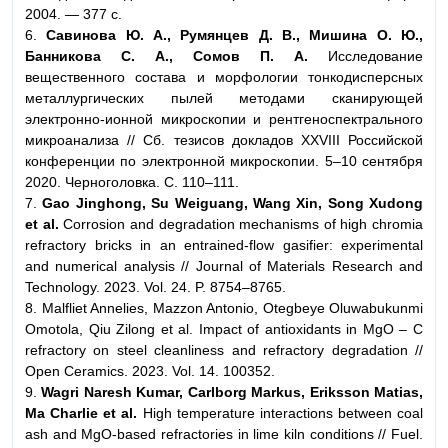
2004. — 377 с.
6.
Савинова Ю. А., Румянцев Д. В., Мишина O. Ю.,
Банникова С. А., Сомов П. А.
Исследование
вещественного состава и морфологии тонкодисперсных
металлургических пылей методами сканирующей
электронно-ионной микроскопии и рентгеноспектрального
микроанализа // Сб. тезисов докладов XХVIII Российской
конференции по электронной микроскопии. 5–10 сентября
2020. Черноголовка. С. 110–111.
7.
Gao Jinghong, Su Weiguang, Wang Xin, Song Xudong
et al.
Corrosion and degradation mechanisms of high chromia
refractory bricks in an entrained-flow gasifier: experimental
and numerical analysis // Journal of Materials Research and
Technology. 2023. Vol. 24. P. 8754–8765.
8. Malfliet Annelies, Mazzon Antonio, Otegbeye Oluwabukunmi
Omotola, Qiu Zilong et al. Impact of antioxidants in MgO – C
refractory on steel cleanliness and refractory degradation //
Open Ceramics. 2023. Vol. 14. 100352.
9.
Wagri Naresh Kumar, Carlborg Markus, Eriksson Matias,
Ma Charlie et al.
High temperature interactions between coal
ash and MgO-based refractories in lime kiln conditions // Fuel.