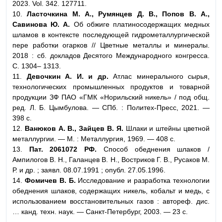
2023. Vol. 342. 127711.
10.
Ласточкина М. А., Румянцев Д. В., Попов В. А.,
Савинова Ю. А.
Об обжиге платиносодержащих медных
шламов в контексте последующей гидрометаллургической
пере работки огарков // Цветные металлы и минералы.
2018 : сб. докладов Десятого Международного конгресса.
С. 1304– 1313.
11.
Девочкин А. И. и др.
Атлас минерального сырья,
технологических промышленных продуктов и товарной
продукции ЗФ ПАО «ГМК «Норильский никель» / под общ.
ред. Л. Б. Цымбулова. — СПб. : Политех-Пресс, 2021. —
398 с.
12.
Ванюков А. В., Зайцев В. Я.
Шлаки и штейны цветной
металлургии. — М. : Металлургия, 1969. — 408 с.
13.
Пат. 2061072 РФ.
Способ обеднения шлаков /
Ампилогов В. Н., Галанцев В. Н., Востриков Г. В., Русаков М.
Р. и др. ; заявл. 08.07.1991 ; опубл. 27.05.1996.
14.
Фомичев В. Б.
Исследование и разработка технологии
обеднения шлаков, содержащих никель, кобальт и медь, с
использованием восстановительных газов : автореф. дис.
… канд. техн. наук. — Санкт-Петербург, 2003. — 23 с.