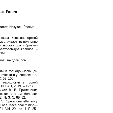
кан, Россия
итет, Иркутск, Россия
 схем бестранспортной
сматривает выполнение
 экскаватора и бровкой
ваторов-драйглайнов –
зки.
ов, заходка, ось
ии в горнодобывающем
нического университета.
. 92–100.
 технологий в горной
НЦ РАН, 2019. – 192 с.
иков М. В.
Применение
ческих систем больших
. № 3. С. 89–92.
 S.
Operational efficiency
 of surface coal mining—
. Vol. 29, Iss. 1. P. 25–