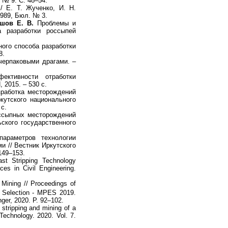
 № 9. С. 48–54.
 Е. Т. Жученко, И. Н.
.1989, Бюл. № 3.
яшов Е. В.
Проблемы и
а разработки россыпей
ого способа разработки
8.
черпаковыми драгами. –
ктивности отработки
 2015. – 530 с.
работка месторождений
кутского национального
 с.
ссыпных месторождений
ского государственного
араметров технологии
 // Вестник Иркутского
149–153.
st Stripping Technology
es in Civil Engineering.
Mining // Proceedings of
 Selection - MPES 2019.
ger, 2020. P. 92–102.
tripping and mining of a
 Technology. 2020. Vol. 7.