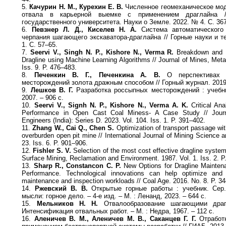
5.
Качурин Н. М., Курехин Е. В.
Численное геомеханическое мо
отвала в карьерной выемке с применением драглайна /
государственного университета. Науки о Земле. 2022. № 4. С. 36
6.
Певзнер Л. Д., Киселев Н. А.
Система автоматического
черпания шагающего экскаватора-драглайна // Горные науки и те
1. С. 57–65.
7.
Seervi V., Singh N. P., Kishore N., Verma R.
Breakdown and Pr
Dragline using Machine Learning Algorithms // Journal of Mines, Meta
Iss. 9. P. 476–483.
8.
Печенкин В. Г., Печенкина А. В.
О перспективах р
месторождений золота дражным способом // Горный журнал. 2019.
9.
Лешков В. Г.
Разработка россыпных месторождений : учебник
2007. – 906 с.
10.
Seervi V., Signh N. P., Kishore N., Verma A. K.
Critical Ana
Performance in Open Cast Coal Miness- A Case Study // Journa
Engineers (India): Series D. 2023. Vol. 104. Iss. 1. P. 391–402.
11.
Zhang W., Cai Q., Chen S.
Optimization of transport passage wit
overburden open pit mine // International Journal of Mining Science 
23. Iss. 6. P. 901–906.
12.
Fishler S. V.
Selection of the most cost effective dragline system 
Surface Mining, Reclamation and Environment. 1987. Vol. 1. Iss. 2. P
13.
Sharp R., Constancon C. P.
New Options for Dragline Mainten
Performance. Technological innovations can help optimize an
maintenance and inspection workloads // Coal Age. 2016. No. 8. P. 3
14.
Ржевский В. В.
Открытые горные работы : учебник. Сер
мысли: горное дело. – 4-е изд. – М. : Ленанд, 2023. – 644 с.
15.
Мельников Н. Н.
Отвалообразование шагающими драг
Интенсификация отвальных работ. – М. : Недра, 1967. – 112 с.
16.
Аленичев В. М., Аленичев М. В., Саканцев Г. Г.
Отработк