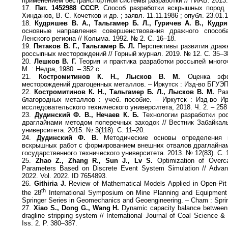
применением бестранспортной системы разработки // ГИАБ. 2013.
17.
Пат. 1452988 СССР.
Способ разработки вскрышных пород /
Хинданов, В. С. Кочетков и др. ; заявл. 11.11.1986 ; опубл. 23.01
18.
Кудряшев В. А., Тальгамер Б. Л., Гуричев А. В., Кудр
основные направления совершенствования дражного способ
Ленского региона // Колыма. 1992. № 2. С. 16–18.
19.
Пятаков В. Г., Тальгамер Б. Л.
Перспективы развития дражн
россыпных месторождений // Горный журнал. 2019. № 12. С. 35–3
20.
Лешков В. Г.
Теория и практика разработки россыпей много
М. : Недра, 1980. – 352 с.
21.
Костромитинов К. Н., Лысков В. М.
Оценка эффе
месторождений драгоценных металлов. – Иркутск : Изд-во БГУЭП,
22.
Костромитинов К. Н., Тальгамер Б. Л., Лысков В. М.
Раз
благородных металлов : учеб. пособие. – Иркутск : Изд-во Ир
исследовательского технического университета, 2018. Ч. 2. – 258
23.
Дудинский Ф. В., Нечаев К. Б.
Технологии разработки ро
драглайнами методом поперечных заходок // Вестник Забайкаль
университета. 2015. № 3(118). С. 11–20.
24.
Дудинский Ф. В.
Методические основы определения п
вскрышных работ с формированием внешних отвалов драглайнами
государственного технического университета. 2013. № 12(83). С. 
25.
Zhao Z., Zhang R., Sun J., Lv S.
Optimization of Overca
Parameters Based on Discrete Event System Simulation // Advanc
2022. Vol. 2022. ID 7654893.
26.
Githiria J.
Review of Mathematical Models Applied in Open-Pit 
th
the 28
International Symposium on Mine Planning and Equipment
Springer Series in Geomechanics and Geoengineering. – Cham : Sprin
27.
Xiao S., Dong G., Wang H.
Dynamic capacity balance between s
dragline stripping system // International Journal of Coal Science &
Iss. 2. P. 380–387.