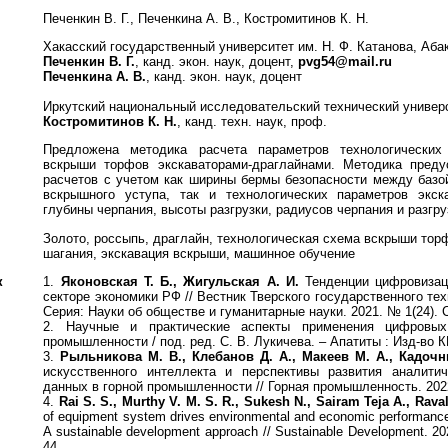
Печенкин В. Г., Печенкина А. В., Костромитинов К. Н.
Хакасский государственный университет им. Н. Ф. Катанова, Аба
Печенкин В. Г.
, канд. экон. наук, доцент,
pvg54@mail.ru
Печенкина А. В.
, канд. экон. наук, доцент
Иркутский национальный исследовательский технический универс
Костромитинов К. Н.
, канд. техн. наук, проф.
Предложена методика расчета параметров технологических
вскрыши торфов экскаваторами-драглайнами. Методика преду
расчетов с учетом как ширины бермы безопасности между базой
вскрышного уступа, так и технологических параметров экска
глубины черпания, высоты разгрузки, радиусов черпания и разгру
Золото, россыпь, драглайн, технологическая схема вскрыши торф
шагания, экскавация вскрыши, машинное обучение
к
1.
Яконовская Т. Б., Жигульская А. И.
Тенденции цифровизац
секторе экономики РФ // Вестник Тверского государственного тех
Серия: Науки об обществе и гуманитарные науки. 2021. № 1(24). С
2. Научные и практические аспекты применения цифровых
промышленности / под. ред. С. В. Лукичева. – Апатиты : Изд-во К
3.
Рыльникова М. В., Клебанов Д. А., Макеев М. А., Кадочн
искусственного интеллекта и перспективы развития аналити
данных в горной промышленности // Горная промышленность. 2022
4.
Rai S. S., Murthy V. M. S. R., Sukesh N., Sairam Teja A., Raval
of equipment system drives environmental and economic performance
A sustainable development approach // Sustainable Development. 2021
44.