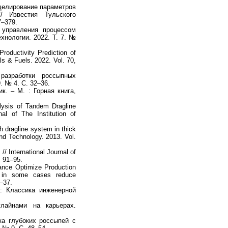
делирование параметров
/ Известия Тульского
7–379.
 управления процессом
хнологии. 2022. Т. 7. №
oductivity Prediction of
ls & Fuels. 2022. Vol. 70,
азработки россыпных
 № 4. С. 32–36.
. – М. : Горная книга,
lysis of Tandem Dragline
l of The Institution of
h dragline system in thick
and Technology. 2013. Vol.
// International Journal of
. 91–95.
ance Optimize Production
d in some cases reduce
4–37.
.: Классика инженерной
лайнами на карьерах.
а глубоких россыпей с