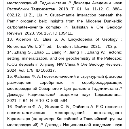
месторождений Таджикистана // Доклады Академии наук
Республики Таджикистан. 2018. Т. 61. № 11-12. С. 888–
892.12. Li Z., Liu Y. Crust–mantle interaction beneath the
Pamir orogenic belt: Insights from the Miocene Dunkeldik
carbonatite–syenite complex in Tajikistan // Ore Geology
Reviews. 2023. Vol. 157. ID 105411.
13. Alderton D., Elias S. A. Encyclopedia of Geology :
nd
Reference Work. 2
ed. – London : Elsevier, 2021. – 702 p.
14. Zhang S., Zhao L., Liang P., Jiang H., Zhang W. Tectonic
setting, mineralization, and ore geochemistry of the Paleozoic
IOCG deposits in Xinjiang, NW China // Ore Geology Reviews.
2024. Vol. 175. ID 106317.
15. Файзиев Ф. А. Геотектонический и структурный факторы
размещения серебряных и серебросодержащих
месторождений Северного и Центрального Таджикистана //
Доклады Национальной академии наук Таджикистана.
2021. Т. 64. № 9-10. С. 588–594.
16. Файзиев Ф. А., Ятимов С. Б., Файзиев А. Р. О генезисе
полиметаллических месторождений юго-западного
Карамазара (на примере Кансайской и Такелийской группы
месторождений) // Доклады Национальной академии наук