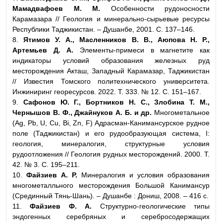
Мамадвафоев М. М.
Особенности рудоносности
Карамазара // Геология и минерально-сырьевые ресурсы
Республики Таджикистан. – Душанбе, 2001. С. 137–146.
8.
Ятимов У. А., Масленников В. В., Аюпова Н. Р.,
Артемьев Д. А.
Элементы-примеси в магнетите как
индикаторы условий образования железных руд
месторождения Акташ, Западный Карамазар, Таджикистан
// Известия Томского политехнического университета.
Инжиниринг георесурсов. 2022. Т. 333. № 12. С. 151–167.
9.
Сафонов Ю. Г., Бортников Н. С., Злобина Т. М.,
Чернышов В. Ф., Джайнуков А. Б. и др.
Многометальное
(Ag, Pb, U, Cu, Bi, Zn, F) Адрасман-Канимансурское рудное
поле (Таджикистан) и его рудообразующая система, I:
геология, минералогия, структурные условия
рудоотложения // Геология рудных месторождений. 2000. Т.
42. № 3. С. 195–211.
10.
Файзиев А. Р.
Минералогия и условия образования
многометалльного месторождения Большой Канимансур
(Срединный Тянь-Шань). – Душанбе : Дониш, 2008. – 416 с.
11.
Файзиев Ф. А.
Структурно-геологические типы
эндогенных серебряных и серебросодержащих