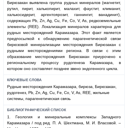
Бирюзакан выявлена группа рудных минералов (магнетит,
рутил, пирит, халькопирит, малахит, фаустит, климанит,
халькосидерит, аргентоярозит, ганнингит, ванадинит),
содержащих Pb, Zn, Ag, Cu, Fe, Co, V, As, редкоземельные
элементы (REE). Локализация минералов характерна для
рудных месторождений Карамазара. Этот факт является
предпосылкой к обнаружению парагенетической связи
бирюзовой минерализации месторождения Бирюзакан с
рудными месторождениями региона. В связи с этим
образование месторождения Бирюзакан приурочено к
региональному процессу рудогенеза Карамазара, в
котором оно составляет позднее звено эндогенного цикла.
КЛЮЧЕВЫЕ СЛОВА
Рудные месторождения Карамазара, бирюза, Бирюзакан,
рудогенез, Pb, Zn, Ag, Cu, Fe, Co, V, As, REE, жильные
системы, парагенетическая связь
БИБЛИОГРАФИЧЕСКИЙ СПИСОК
1. Геология и минеральные комплексы Западного
Карамазара / под ред. П. А. Шехтмана, М. И. Власовой. –