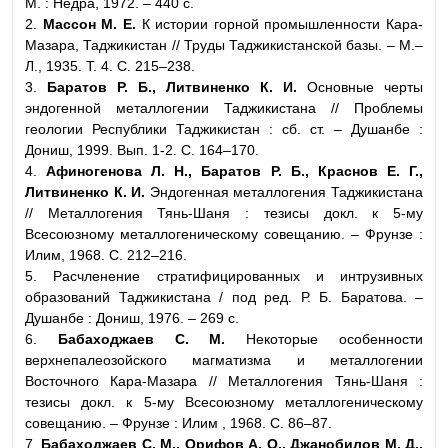
М. : Недра, 1972. – 440 с.
2.
Массон М. Е.
К истории горной промышленности Кара-
Мазара, Таджикистан // Труды Таджикистанской базы. – М.–
Л., 1935. Т. 4. С. 215–238.
3.
Баратов Р. Б., Литвиненко К. И.
Основные черты
эндогенной металлогении Таджикистана // Проблемы
геологии Республики Таджикистан : сб. ст. – Душанбе :
Дониш, 1999. Вып. 1-2. С. 164–170.
4.
Афиногенова Л. Н., Баратов Р. Б., Краснов Е. Г.,
Литвиненко К. И.
Эндогенная металлогения Таджикистана
// Металлогения Тянь-Шаня : тезисы докл. к 5-му
Всесоюзному металлогеническому совещанию. – Фрунзе :
Илим, 1968. С. 212–216.
5. Расчленение стратифицированных и интрузивных
образований Таджикистана / под ред. Р. Б. Баратова. –
Душанбе : Дониш, 1976. – 269 с.
6.
Бабаходжаев С. М.
Некоторые особенности
верхнепалеозойского магматизма и металлогении
Восточного Кара-Мазара // Металлогения Тянь-Шаня :
тезисы докл. к 5-му Всесоюзному металлогеническому
совещанию. – Фрунзе : Илим , 1968. С. 86–87.
7.
Бабаходжаев С. М., Орифов А. О., Джанобилов М. Д.,