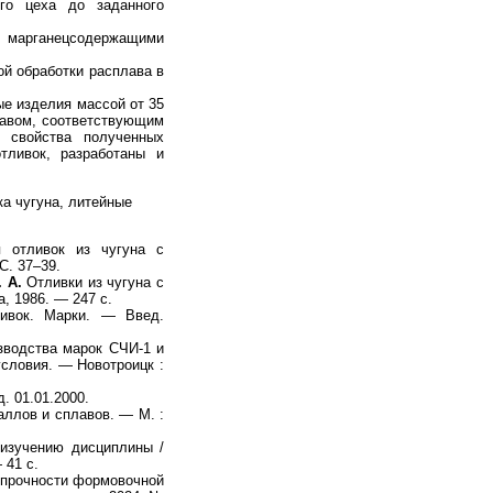
ого цеха до заданного
марганецсодержащими
ой обработки расплава в
ые изделия массой от 35
тавом, соответствующим
 свойства полученных
тливок, разработаны и
ка чугуна, литейные
я отливок из чугуна с
С. 37–39.
 А.
Отливки из чугуна с
, 1986. — 247 с.
ивок. Марки. — Введ.
зводства марок СЧИ-1 и
условия. — Новотроицк :
. 01.01.2000.
ллов и сплавов. — М. :
 изучению дисциплины /
 41 с.
прочности формовочной