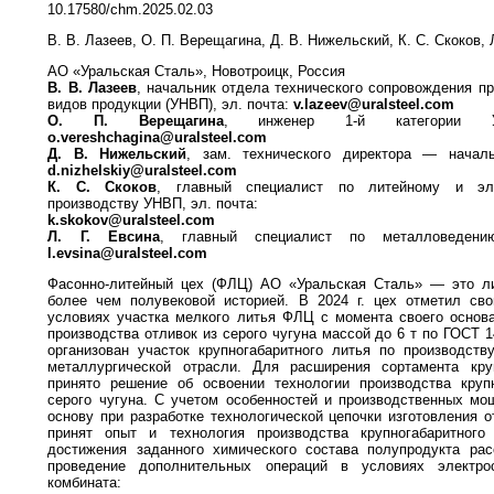
10.17580/chm.2025.02.03
В. В. Лазеев, О. П. Верещагина, Д. В. Нижельский, К. С. Скоков, 
АО «Уральская Сталь», Новотроицк, Россия
В. В. Лазеев
, начальник отдела технического сопровождения п
видов продукции (УНВП), эл. почта:
v.lazeev@uralsteel.com
О. П. Верещагина
, инженер 1-й категории 
o.vereshchagina@uralsteel.com
Д. В. Нижельский
, зам. технического директора — начал
d.nizhelskiy@uralsteel.com
К. С. Скоков
, главный специалист по литейному и эле
производству УНВП, эл. почта:
k.skokov@uralsteel.com
Л. Г. Евсина
, главный специалист по металловеден
l.evsina@uralsteel.com
Фасонно-литейный цех (ФЛЦ) АО «Уральская Сталь» — это ли
более чем полувековой историей. В 2024 г. цех отметил сво
условиях участка мелкого литья ФЛЦ с момента своего основ
производства отливок из серого чугуна массой до 6 т по ГОСТ 1
организован участок крупногабаритного литья по производст
металлургической отрасли. Для расширения сортамента круп
принято решение об освоении технологии производства крупн
серого чугуна. С учетом особенностей и производственных мо
основу при разработке технологической цепочки изготовления о
принят опыт и технология производства крупногабаритного
достижения заданного химического состава полупродукта рас
проведение дополнительных операций в условиях электрос
комбината: