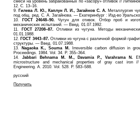
смеси на уровень забракованных по «засору» отливок // Литейно
12. С. 13–16.
9.
Гилева Л. Ю., Каплун Л. И., Загайнов С. А.
Металлургия чуг
под общ. ред. С. А. Загайнова. — Екатеринбург : Изд-во Уральског
10.
ГОСТ 24648–90.
Чугун для отивок. Отбор проб и изгот
механических испытаний. — Введ. 01.07.1992.
11.
ГОСТ 27208–87.
Отливки из чугуна. Методы механически
01.01.1988.
12.
ГОСТ 3443–87.
Отливки из чугуна с различной формой графи
структуры. — Введ. 01.07.1988.
13.
Nagaoka K., Souma M.
Irreversible carbon diffusion in gr
Proceedings. 1984. Vol. 34. P. 355–364.
14.
Jabbari Behnama M. M., Davamia P., Varahrama N.
Eff
microstructure and mechanical properties of gray cast iron /
Engineering. А. 2010. Vol. 528. P. 583–588.
русский
Получить