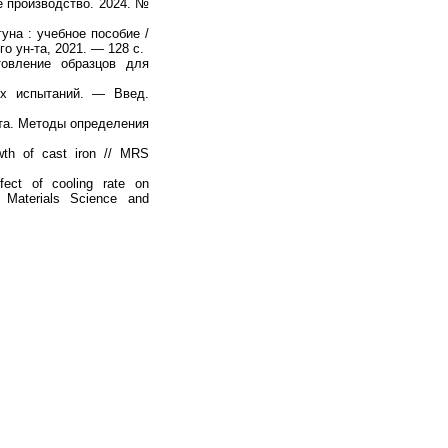
е производство. 2024. №
уна : учебное пособие /
о ун-та, 2021. — 128 с.
овление образцов для
х испытаний. — Введ.
та. Методы определения
owth of cast iron // MRS
ect of cooling rate on
/ Materials Science and