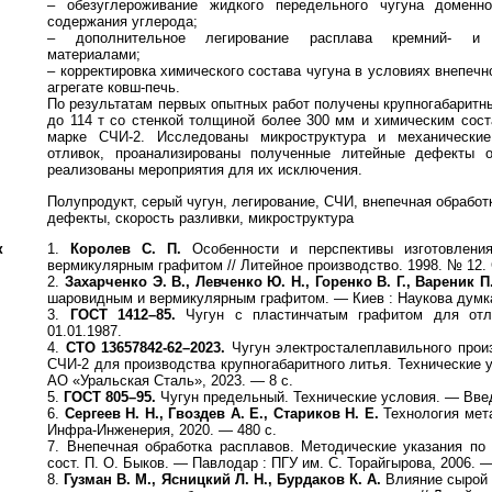
– обезуглероживание жидкого передельного чугуна доменн
содержания углерода;
– дополнительное легирование расплава кремний- и 
материалами;
– корректировка химического состава чугуна в условиях внепечн
агрегате ковш-печь.
По результатам первых опытных работ получены крупногабаритн
до 114 т со стенкой толщиной более 300 мм и химическим сос
марке СЧИ-2. Исследованы микроструктура и механические
отливок, проанализированы полученные литейные дефекты о
реализованы мероприятия для их исключения.
Полупродукт, серый чугун, легирование, СЧИ, внепечная обработ
дефекты, скорость разливки, микроструктура
к
1.
Королев С. П.
Особенности и перспективы изготовлени
вермикулярным графитом // Литейное производство. 1998. № 12. 
2.
Захарченко Э. В., Левченко Ю. Н., Горенко В. Г., Вареник П.
шаровидным и вермикулярным графитом. — Киев : Наукова думка
3.
ГОСТ 1412–85.
Чугун с пластинчатым графитом для отл
01.01.1987.
4.
СТО 13657842-62–2023.
Чугун электросталеплавильного прои
СЧИ-2 для производства крупногабаритного литья. Технические 
АО «Уральская Сталь», 2023. — 8 с.
5.
ГОСТ 805–95.
Чугун предельный. Технические условия. — Введ
6.
Сергеев Н. Н., Гвоздев А. Е., Стариков Н. Е.
Технология мета
Инфра-Инженерия, 2020. — 480 с.
7. Внепечная обработка расплавов. Методические указания по
сост. П. О. Быков. — Павлодар : ПГУ им. С. Торайгырова, 2006. —
8.
Гузман В. М., Ясницкий Л. Н., Бурдаков К. А.
Влияние сырой 