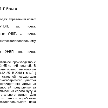
Л. Г. Евсина
родаж Управления новых
УНВП, эл. почта:
ьник УНВП, эл. почта:
ктросталеплавильному
ию УНВП, эл. почта:
тейное производство с
й 65-летний юбилей. В
ания освоил технологию
412–85. В 2018 г. в ФЛЦ
ву стальной посуды для
ногабаритного участка
огабаритного литья из
щностей предприятия за
тливок из серого чугуна
 стального литья. Для
смотрено и опробовано
талеплавильного цеха