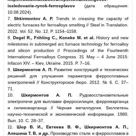
issledovanie-rynok-ferrosplavov
(дата обращения:
10.08.2024).
7.
Shkirmontov A. P.
Trends in creasing the capacity of
electric furnaces for ferroalloys smelting // Steel in Translation.
2022. Vol. 52. No. 12. P. 1154–1158.
8.
Degel R., Frіhling C., Koneke M. et al.
History and new
milestones in submerged arc furnace technology for ferroalloy
and silicon production // Proccedings of the Fourteenth
International Ferroalloys Congress. 31 May – 4 June 2015:
Infacon XIV. – Kiev, Ukraine. 2015. P. 7–16.
9.
Шкирмонтов А. П.
Развитие конструкций и технических
решений для улучшения параметров ферросплавных
электропечей // Конструкторское бюро. 2012. № 6. С. 37–
71.
10.
Шкирмонтов А. П.
Рудовосстановительные
электропечи для выплавки ферросилиция, ферромарганца
и силикомарганца // Черная металлургия. Бюллетень
научно-технической и экономической информации. 1980.
Вып. 10. С. 28–37.
11.
Шор В. И., Евтеева В. Ф., Шкирмонтов А. П.,
Алешина Т. В. и др.
Производство стали и ферросплавов в