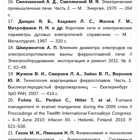
16.
Свенчанский А. Д., Смелянский М. Я.
Электрические
промышленные печи. Часть 2. — М. : Энергия, 1970. — 264
с.
17.
Данцис Я. Б., Кацевич Л. С., Жилов Г. М.,
Митрофанов Н. Н. и др.
Короткие сети и электрические
параметры дуговых электропечей: справочник. — М. :
Металлургия, 1987. — 320 с.
18.
Шкирмонтов А. П.
Влияние диаметра электродов на
электросопротивление ванны ферросплавной печи //
Электрооборудование: эксплуатация и ремонт. 2011. № 4.
С. 42–49.
19.
Жучков В. И., Смирнов Л. А., Зайко В. П., Воронов
Ю. И.
Технология марганцевых ферросплавов. Часть 1.
Высокоуглеродистый ферромарганец. — Екатеринбург :
УрО РАН, 2007. — 414 с.
20.
Folmo G., Perdon C., Hitter T. et al.
Furnace
management in eramet manganese during the 2009 crisis //
Proccedings of the Twelfth International Ferroalloys Congress.
– 6–9 June 2010: Infacon XII. – Helsinki, Finland. 2010. P.
521–530.
21.
Гасик М. И., Лякишев Н. П.
Физикохимия и технология
электроферросплавов. — Днепропетровск : Системные