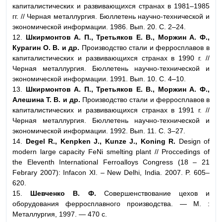
капиталистических и развивающихся странах в 1981–1985
гг. // Черная металлургия. Бюллетень научно-технической и
экономической информации. 1986. Вып. 20. С. 2–24.
12.
Шкирмонтов А. П., Третьяков Е. В., Моржин А. Ф.,
Курагин О. В. и др.
Производство стали и ферросплавов в
капиталистических и развивающихся странах в 1990 г. //
Черная металлургия. Бюллетень научно-технической и
экономической информации. 1991. Вып. 10. С. 4–10.
13.
Шкирмонтов А. П., Третьяков Е. В., Моржин А. Ф.,
Алешина Т. В. и др.
Производство стали и ферросплавов в
капиталистических и развивающихся странах в 1991 г. //
Черная металлургия. Бюллетень научно-технической и
экономической информации. 1992. Вып. 11. С. 3–27.
14.
Degel R., Kenpken J., Kunze J., Koning R.
Design of
modern large capacity FeNi smelting plant // Proccedings of
the Eleventh International Ferroalloys Congress (18 – 21
Febrary 2007): Infacon XI. – New Delhi, India. 2007. P. 605–
620.
15.
Шевченко В. Ф.
Совершенствование цехов и
оборудования ферросплавного производства. — М. :
Металлургия, 1997. — 470 с.