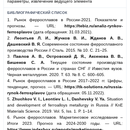
параметры, извлечение ведущего элемента
БИБЛИОГРАФИЧЕСКИЙ СПИСОК
1. Рынок ферросплавов в России-2021. Показатели и
прогнозы. — URL:
https://tebiz.ru/analiz-rynkov-
ferrosplavov
(дата обращения: 31.03.2021).
2.
Леонтьев Л. И., Жучков В. И., Жданов А. В.,
Дашевский В. Я.
Современное состояние ферросплавного
производства России // Сталь. 2015. № 10. С. 21–25.
3.
Павлов А. В., Островский Д. Я., Аксенова В. В.,
Бишенов С. А.
Текущее состояние производства
ферросплавов в России и странах СНГ // Известия вузов.
Черная металлургия. 2020. Т. 63. № 8. С. 600–605.
4. Рынок ферросплавов в России 2017–2022 гг. Цифры,
тенденции, прогноз. — URL:
https://tk-solutions.ru/russia-
rynok-ferrosplavov
(дата обращения: 05.11.2022).
5.
Zhuchkov V. I., Leontiev L. I., Dashevsky V. Ya.
Situation
and development of ferroalloys metallurgy in Russia // KnE
Materials Science. 2019. Vol. 5, Iss. 1. P. 1–14.
6. Рынок ферросплавов. Маркетинговое исследование –
Итоги 2023. Прогноз на 2024-2030 годы. — URL:
https://www.indexbox.ru/reports/marketingovoe-