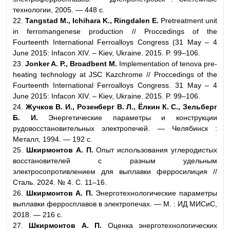
технологии, 2005. — 448 с.
22.
Tangstad M., Ichihara K., Ringdalen E.
Pretreatment unit
in ferromangenese production // Proccedings of the
Fourteenth International Ferroalloys Congress (31 May – 4
June 2015: Infacon XIV. – Kiev, Ukraine. 2015. P. 99–106.
23.
Jonker A. P., Broadbent M.
Implementation of tenova pre-
heating technology at JSC Kazchrome // Proccedings of the
Fourteenth International Ferroalloys Congress. 31 May – 4
June 2015: Infacon XIV. – Kiev, Ukraine. 2015. P. 99–106.
24.
Жучков В. И., Розенберг В. Л., Ёлкин К. С., Зельберг
Б. И.
Энергетические параметры и конструкции
рудовосстановительных электропечей. — Челябинск :
Металл, 1994. — 192 с.
25.
Шкирмонтов А. П.
Опыт использования углеродистых
восстановителей с разным удельным
электросопротивлением для выплавки ферросилиция //
Сталь. 2024. № 4. С. 11–16.
26.
Шкирмонтов А. П.
Энерготехнологические параметры
выплавки ферросплавов в электропечах. — М. : ИД МИСиС,
2018. — 216 с.
27.
Шкирмонтов А. П.
Оценка энерготехнологических