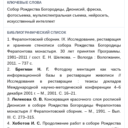
КЛЮЧЕВЫЕ СЛОВА
Собор Рождества Богородицы, Дионисий, фреска,
фотосъемка, мультиспектральная съемка, нейросеть,
искусственный интеллект
БИБЛИОГРАФИЧЕСКИЙ СПИСОК
1. Ферапонтовский сборник. IХ. Исследование, реставрация
и хранение стенописи собора Рождества Богородицы
Ферапонтова монастыря. 30 лет принятия Программы.
1981–2011 / сост. Е. Н. Шелкова. – Вологда : Вологжанин,
2011. – 737 с.
2.
Брегман Н. Г.
Фотодоку ментация как часть
информационной базы в реставрации живописи //
Исследования в реставрации : тезисы докладов
Международной научно-методической конференции 4–6
декабря 2001 г. – М., 2001. С. 16–21.
3.
Лелекова О. В.
Консервация красочного слоя росписей
Дионисия в соборе Рождества Богородицы Ферапонтова
монастыря // Ферапонтовский сборник. – М., 1991. – Вып.
III. С. 273‒315.
4.
Хоботов И. С.
Продолжение работ в соборе Рождества