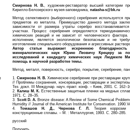
Смирнова Н. В.
, художник-реставратор высшей категории п
Кирилло-Белозерского музея-заповедника,
natasha-s@bk.ru
Метод селективного (выборочного) серебрения используется пр
предметов из металла. Преимущество данного метода заклю
зависимости от размера утраты серебро восстанавливаетс
участках. Процесс серебрения определяется термодинамичес
химических реакций и не зависит от человеческого фактора.
исполнении, является экологически безопасным и не треб
изготовление специального оборудования и агрессивных раствор
Автор статьи выражает иск
реннюю благодарност
минералогических наук
Юрию Леовичу Крецеру за 
исследований и канди
дату химических наук Людмиле
Ми
помощь
в научной разработке темы.
Метод, металл, поверхность, серебро, покрытие, серебрение, па
к
1.
Смирнова Н. В.
Химическое серебрение при реставрации круп
// Проблемы сохранения, консервации, реставрации и экспертиз
Тез. докл. III Междунар. науч.-практ. конф. – Киев, 2001. С. 162–1
2.
Калиш М. К.
Естественные защитные пленки на медных сплава
1971. С. 28–35.
3.
Scott D. A.
Bronze disease: A Review of Some Chemical Problems 
Humidity // Journal of the American Institute for Conservation. 1990.Vo
4.
Томашов Н. Д., Чернова Г. Л.
Теория коррозии и
конструкционные сплавы. – М. : Металлургия, 1993. С. 280–285.
русский
Получить