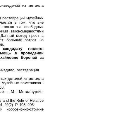
роизведений из металла
и реставрации музейных
чается в том, что вне
я только на свободных
кими закономерностями
 Данный метод прост в
ует больших затрат на
ов.
ь кандидату
геолого-
помощь
в проведении
хайловне Воропай за
никадило, реставрация
ных деталей из металла
ы музейных памятников :
63.
х. – М. : Металлургия,
and the Role of Relative
l. 29(2). Р. 193–206.
 коррозионно-стойкие