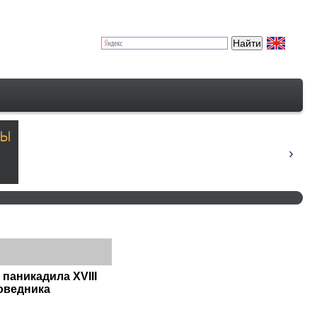
паникадила XVIII
оведника