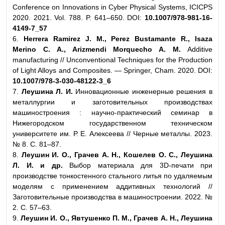
Conference on Innovations in Cyber Physical Systems, ICICPS
2020. 2021. Vol. 788. P. 641–650. DOI:
10.1007/978-981-16-
4149-7_57
6.
Herrera Ramirez J. M., Perez Bustamante R., Isaza
Merino C. A., Arizmendi Morquecho A. M.
Additive
manufacturing // Unconventional Techniques for the Production
of Light Alloys and Composites. — Springer, Cham. 2020. DOI:
10.1007/978-3-030-48122-3_6
7.
Леушина Л. И.
Инновационные инженерные решения в
металлургии и заготовительных производствах
машиностроения : научно-практический семинар в
Нижегородском государственном техническом
университете им. Р. Е. Алексеева // Черные металлы. 2023.
№ 8. С. 81–87.
8.
Леушин И. О., Грачев А. Н., Кошелев О. С., Леушина
Л. И. и др.
Выбор материала для 3D-печати при
производстве тонкостенного стального литья по удаляемым
моделям с применением аддитивных технологий //
Заготовительные производства в машиностроении. 2022. №
2. С. 57–63.
9.
Леушин И. О., Явтушенко П. М., Грачев А. Н., Леушина