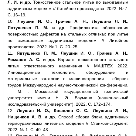
Л. И. и др.
Тонкостенное стальное литье по выжигаемым
аддитивным моделям // Литейное производство. 2022. № 7.
С. 16–19.
10.
Леушин И. О., Грачев А. Н., Леушина Л. И.,
Явтушенко П. М. и др.
Профилактика образования
поверхностных дефектов на стальных отливках при литье
по выжигаемым аддитивным моделям // Литейное
производство. 2022. № 1. С. 20–25.
11.
Явтушенко П. М., Леушин И. О., Грачев А. Н.,
Романов А. С. и др.
Вариант тонкостенного стального
литья ответственного назначения // МАШТЕХ 2022.
Инновационные технологии, оборудование и
материальные заготовки в машиностроении : сборник
трудов Международной научно-технической конференции.
— М. : Московский государственный технический
университет имени Н. Э. Баумана (национальный
исследовательский университет), 2022. С. 172–174.
12.
Леушин И. О., Кошелев О. С., Леушина Л. И.,
Нищенков А. В. и др.
Способ сборки блока аддитивных
термоудаляемых литейных моделей // Станкоинструмент.
2022. № 1. С. 40–43.
13.
Леушин И. О., Герасимов А. В., Любомиров Д. А.