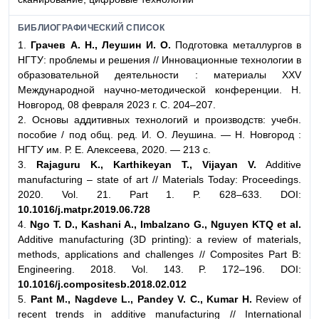
БИБЛИОГРАФИЧЕСКИЙ СПИСОК
1.
Грачев А. Н., Леушин И. О.
Подготовка металлургов в
НГТУ: проблемы и решения // Инновационные технологии в
образовательной деятельности : материалы XXV
Международной научно-методической конференции. Н.
Новгород, 08 февраля 2023 г. С. 204–207.
2. Основы аддитивных технологий и производств: учебн.
пособие / под общ. ред. И. О. Леушина. — Н. Новгород :
НГТУ им. Р. Е. Алексеева, 2020. — 213 с.
3.
Rajaguru K., Karthikeyan T., Vijayan V.
Additive
manufacturing – state of art // Materials Today: Proceedings.
2020. Vol. 21. Part 1. P. 628–633. DOI:
10.1016/j.matpr.2019.06.728
4.
Ngo T. D., Kashani A., Imbalzano G., Nguyen KTQ et al.
Additive manufacturing (3D printing): a review of materials,
methods, applications and challenges // Composites Part B:
Engineering. 2018. Vol. 143. P. 172–196. DOI:
10.1016/j.compositesb.2018.02.012
5.
Pant M., Nagdeve L., Pandey V. C., Kumar H.
Review of
recent trends in additive manufacturing // International