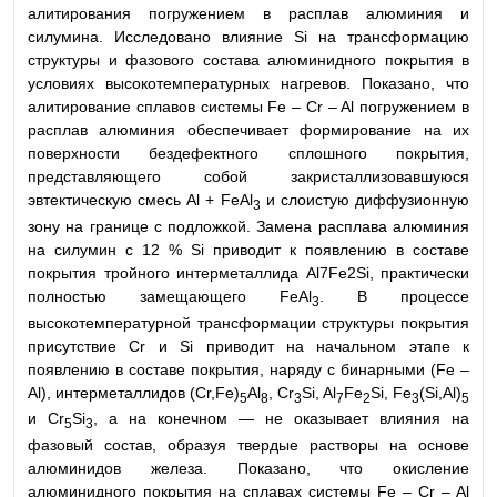
алитирования погружением в расплав алюминия и
силумина. Исследовано влияние Si на трансформацию
структуры и фазового состава алюминидного покрытия в
условиях высокотемпературных нагревов. Показано, что
алитирование сплавов системы Fe – Cr – Al погружением в
расплав алюминия обеспечивает формирование на их
поверхности бездефектного сплошного покрытия,
представляющего собой закристаллизовавшуюся
эвтектическую смесь Al + FeAl
и слоистую диффузионную
3
зону на границе с подложкой. Замена расплава алюминия
на силумин с 12 % Si приводит к появлению в составе
покрытия тройного интерметаллида Al7Fe2Si, практически
полностью замещающего FeAl
. В процессе
3
высокотемпературной трансформации структуры покрытия
присутствие Cr и Si приводит на начальном этапе к
появлению в составе покрытия, наряду с бинарными (Fe –
Al), интерметаллидов (Cr,Fe)
Al
, Cr
Si, Al
Fe
Si, Fe
(Si,Al)
5
8
3
7
2
3
5
и Cr
Si
, а на конечном — не оказывает влияния на
5
3
фазовый состав, образуя твердые растворы на основе
алюминидов железа. Показано, что окисление
алюминидного покрытия на сплавах системы Fe – Cr – Al