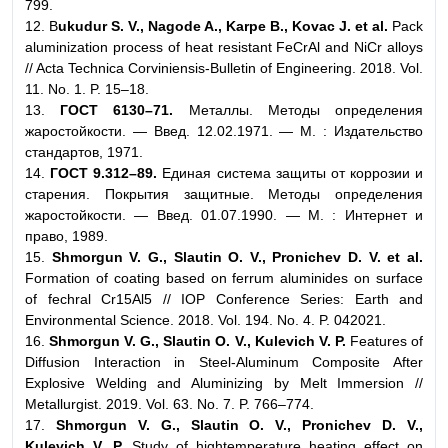
799.
12. B
ukudur S. V., Nagode A., Karpe B., Kovac J. et al.
Pack
aluminization process of heat resistant FeCrAl and NiCr alloys
// Acta Technica Corviniensis-Bulletin of Engineering. 2018. Vol.
11. No. 1. P. 15–18.
13.
ГОСТ 6130–71.
Металлы. Методы определения
жаростойкости. — Введ. 12.02.1971. — М. : Издательство
стандартов, 1971.
14.
ГОСТ 9.312–89.
Единая система защиты от коррозии и
старения. Покрытия защитные. Методы определения
жаростойкости. — Введ. 01.07.1990. — М. : Интернет и
право, 1989.
15.
Shmorgun V. G., Slautin O. V., Pronichev D. V. et al.
Formation of coating based on ferrum aluminides on surface
of fechral Cr15Al5 // IOP Conference Series: Earth and
Environmental Science. 2018. Vol. 194. No. 4. P. 042021.
16.
Shmorgun V. G., Slautin O. V., Kulevich V. P.
Features of
Diffusion Interaction in Steel-Aluminum Composite After
Explosive Welding and Aluminizing by Melt Immersion //
Metallurgist. 2019. Vol. 63. No. 7. P. 766–774.
17.
Shmorgun V. G., Slautin O. V., Pronichev D. V.,
Kulevich V. P.
Study of hightemperature heating effect on