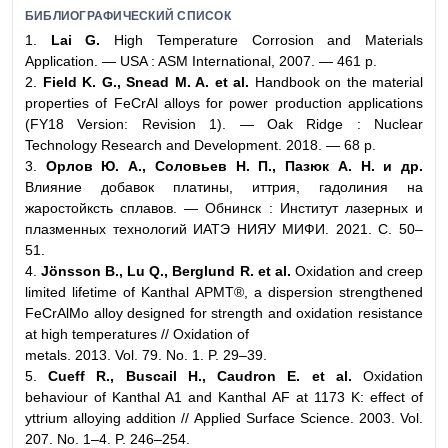
БИБЛИОГРАФИЧЕСКИЙ СПИСОК
1.
Lai G.
High Temperature Corrosion and Materials
Application. — USA : ASM International, 2007. — 461 p.
2.
Field K. G., Snead M. A. et al.
Handbook on the material
properties of FeCrAl alloys for power production applications
(FY18 Version: Revision 1). — Oak Ridge : Nuclear
Technology Research and Development. 2018. — 68 p.
3.
Орлов Ю. А., Соловьев Н. П., Пазюк А. Н. и др.
Влияние добавок платины, иттрия, гадолиния на
жаростойксть сплавов. — Обнинск : Институт лазерных и
плазменных технологий ИАТЭ НИЯУ МИФИ. 2021. С. 50–
51.
4.
Jönsson B., Lu Q., Berglund R. et al.
Oxidation and creep
limited lifetime of Kanthal APMT®, a dispersion strengthened
FeCrAlMo alloy designed for strength and oxidation resistance
at high temperatures // Oxidation of
metals. 2013. Vol. 79. No. 1. P. 29–39.
5.
Cueff R., Buscail H., Caudron E. et al.
Oxidation
behaviour of Kanthal A1 and Kanthal AF at 1173 K: effect of
yttrium alloying addition // Applied Surface Science. 2003. Vol.
207. No. 1–4. P. 246–254.