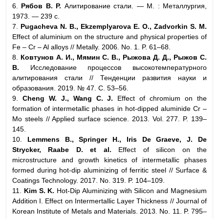
6.
Рябов В. Р.
Алитирование стали. — М. : Металлургия,
1973. — 239 с.
7.
Pugacheva N. B., Ekzemplyarova E. O., Zadvorkin S. M.
Effect of aluminium on the structure and physical properties of
Fe – Cr – Al alloys // Metally. 2006. No. 1. P. 61–68.
8.
Ковтунов А. И., Мямин С. В., Рыжова Д. Д., Рыжов С.
В.
Исследование процессов высокотемпературного
алитирования стали // Тенденции развития науки и
образования. 2019. № 47. С. 53–56.
9.
Cheng W. J., Wang C. J.
Effect of chromium on the
formation of intermetallic phases in hot-dipped aluminide Cr –
Mo steels // Applied surface science. 2013. Vol. 277. P. 139–
145.
10.
Lemmens B., Springer H., Iris De Graeve, J. De
Strycker, Raabe D. et al.
Effect of silicon on the
microstructure and growth kinetics of intermetallic phases
formed during hot-dip aluminizing of ferritic steel // Surface &
Coatings Technology. 2017. No. 319. P. 104–109.
11.
Kim S. K.
Hot-Dip Aluminizing with Silicon and Magnesium
Addition I. Effect on Intermertallic Layer Thickness // Journal of
Korean Institute of Metals and Materials. 2013. No. 11. P. 795–