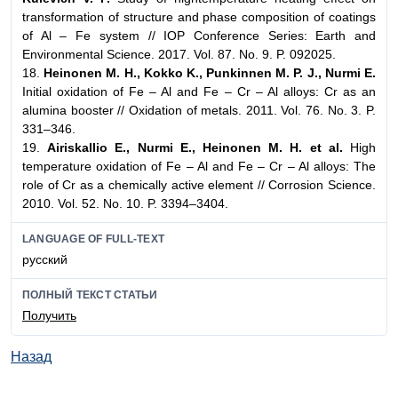
transformation of structure and phase composition of coatings
of Al – Fe system // IOP Conference Series: Earth and
Environmental Science. 2017. Vol. 87. No. 9. P. 092025.
18.
Heinonen M. H., Kokko K., Punkinnen M. P. J., Nurmi E.
Initial oxidation of Fe – Al and Fe – Cr – Al alloys: Cr as an
alumina booster // Oxidation of metals. 2011. Vol. 76. No. 3. P.
331–346.
19.
Airiskallio E., Nurmi E., Heinonen M. H. et al.
High
temperature oxidation of Fe – Al and Fe – Cr – Al alloys: The
role of Cr as a chemically active element // Corrosion Science.
2010. Vol. 52. No. 10. P. 3394–3404.
LANGUAGE OF FULL-TEXT
русский
ПОЛНЫЙ ТЕКСТ СТАТЬИ
Получить
Назад