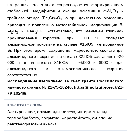
на ранних его этапах сопровождается формированием
стабильной модификации оксида алюминия α-Al
O
и
2
3
тройного оксида (Fe,Cr)
O
, а при длительном окислении
2
3
приводит к появлению метастабильной модификации δ-
Al
O
и FeAl
O
. Установлено, что меньшей глубиной
2
3
2
4
проникновения коррозии при 1100 °C обладает
алюминидное покрытие на сплаве Х15Ю5, легированное
Si. При этом время сохранения жаростойких свойств для
алюминидного покрытия на сплаве Х23Ю5 составляет ~20
000 ч, а на сплаве Х15Ю5 — ~5000 и 6000 ч для
алюминидного и алюмосилицидного покрытия
соответственно.
Исследование выполнено за счет гранта Россий
ского
научного фонда № 21-79-10246, https://rscf.ru/
project/21-
79-10246/.
КЛЮЧЕВЫЕ СЛОВА
Алитирование, алюминиды железа, интерметаллид,
термообработка, покрытие, жаростойкость, окисление,
рентгенофазовый анализ