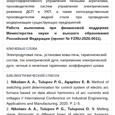
энергоэффективного управления печными агрегатами,
производителям систем управления электрическим
режимом ДСП и УКП, а также непосредственным
производителям жидкой стали при проведении
модернизации существующих предприятий.
Работа выполнена при финансовой поддержке
Мини
стерства науки и высшего образования
Российской
Федерации (проект № FZRU-2020-0011).
КЛЮЧЕВЫЕ СЛОВА
Электродуговая печь, установка ковш-печь, гармонический
состав, ток электрической дуги, напряжение электрической
дуги, четные и нечетные гармоники, коэффициент шлака
БИБЛИОГРАФИЧЕСКИЙ СПИСОК
1.
Nikolaev A. A., Tulupov P. G., Agapitov E. B.
Method of
switching point determination for control system of electric arc
furnace based on data about harmonics of arc currents and
voltages // International Conference on Industrial Engineering,
Applications and Manufacturing. 2020. P. 1–5.
2.
Nikolaev A. A., Tulupov P. G., Tulupova O. V.
Melting
stage diagnostic in different types of electric arc furnaces