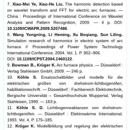
7.
Xiao-Mei Ye, Xiao-He Liu.
The harmonic detection based
on wavelet transform and FFT for electric arc furnaces. —
China : Proceedings of International Conference on Wavelet
Analysis and Pattern Recognition, 2009. — 4 p. DOI:
10.1109/ICWAPR.2009.5207486
.
8.
Wang Yongning, Li Heming, Xu Boqiang, Sun Liling.
Simulation research of harmonics in electric system of arc
furnace // Proceedings of Power System Technology
International Conference. 2004. Vol. 1. P. 902–906.
DOI:
10.1109/ICPST.2004.1460122
.
9.
Bowman B., Krüger K.
Arc furnace physics. — Düsseldorf :
Verlag Stahleisen GmbH, 2009. — 246 p.
10.
Köhle S.
Ersatzschaltbilder und modelle für die
elektrischen größen von drehstrom-lichtbogenöfen,
habilitationsschrift. — Düsseldorf : Fachbereich Elektrotechnik,
Bergische Universität – Gesamthochshule Wuppertal, Verlag
Stahleisen, 1990. — 163 p.
11.
Köhle S. D.
Lichtbogenreaktanzen von drehstrom-
lichtbogenöfen. — Düsseldorf : Elektrowärme International.
1993. Vol. 4. P. 175–185.
12.
Krüger K.
Modellbildung und regelung der elektrischen