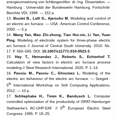
energieumsetzung von lichtbogenöfen: dr.-Ing. Dissertation. —
Hamburg : Universität der Bundeswehr Hamburg, Fortschritt-
Berichte VDI, 1998. — 152 p.
13.
Boulet B., Lalli G., Ajerschv M.
Modeling and control of
an electric arc furnace. — USA : American Control Conference,
2000. — 5 p.
14.
Wang Yan, Mao Zhi-zhong, Tian Hui-xin, Li Yan, Yuan
Ping.
Modeling of electrode system for three-phase electric
arc furnace // Journal of Central South University. 2010. No.
17. P. 560–565. DOI:
10.1007/s11771-010-0523-3
.
15.
Hay T., Hernandez J., Roberts S., Echterhof T.
Calculation of view factors in electric arc furnace process
modeling // Steel Research International. 2020. P. 1–14.
16.
Panoiu M., Panoiu C., Ghiormez L.
Modeling of the
electric arc behaviour of the electric arc furnace. — Szeged :
th
5
International Workshop on Soft Computing Applications,
2012. — 10 p.
17.
Schliephake H., Timm K., Bandusch L.
Computer
controlled optimization of the productivity of ISPAT-Hamburger
th
Stalhwerke’s AC-UHP-EAF // 5
European Electric Steel
Congress. 1995. P. 19–25.