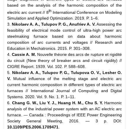
based on the analysis of the harmonic composition of the
th
electric arc current // 8
International Conference on Modeling
Simulation and Applied Optimization. 2019. P. 1–6.
3.
Nikolaev A. A., Tulupov P. G., Anufriev A. V.
Assessing the
feasibility of electrical mode control of ultra-high power arc
steelmaking furnace based on data about harmonic
composition of arc currents and voltages // Research and
Education in Mechatronics. 2015. P. 301–308.
4.
Cassie A. M.
Nouvelle théorie des arcs de rupture et rigidité
du circuit (New theory of breaker arcs and circuit rigidity) //
CIGRE Report. 1939. Vol. 102. P. 588–608.
5.
Nikolaev A. A., Tulupov P. G., Tulupova O. V., Lesher O.
V.
Mutual influence of the melting stage and electric arc
current harmonic composition in different types of electric arc
furnaces // International Journal of Computing and Digital
Systems. 2020. Vol. 9. No. 1. P. 1–11.
6.
Chang G. W., Liu Y. J., Huang H. M., Chu S. Y.
Harmonic
analysis of the industrial power system with an AC electric arc
furnace. — Canada : Proceedings of IEEE Power Engineering
Society General Meeting, 2016. — 3 p. DOI:
10.1109/PES.2006.1709471
.