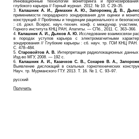
Инновационные технологии мониторинга и прогнозирования
глубокого карьера // Горный журнал. 2012. № 10. С 29–35.
3.
Калашник А. И., Демахин А. Ю., Запорожец Д. В., Дьяк
применимости георадарного зондирования для оценки и монито
конструкций // Проблемы и тенденции рационального и безопасно
: сб. докл. Всерос. науч.-технич. конф. с междунар. участие
Горного института КНЦ РАН, Апатиты. — СПб., 2011. С. 363–366.
4.
Калашник А. И., Дьяков А. Ю.
Исследование взаимосвязи ра
в породах уступов карьера с электромагнитными характер
зондирования // Глубокие карьеры : сб. науч. тр. ГОИ КНЦ РАН.
С. 478–484.
5.
Старовойтов А. В.
Интерпретация радиолокационных данных :
Изд-во МГУ, 2008. — 192 с.
6.
Калашник А. И., Казачков С. В., Сохарев В. А., Запорож
Выявление дислокаций в скальных горнотехнических конструк
Науч. тр. Мурманского ГТУ. 2013. Т. 16. № 1. С. 93–97.
русский
Получить