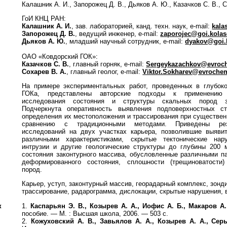
Калашник А. И., Запорожец Д. В., Дьяков А. Ю., Казачков С. В., 
ГоИ КНЦ РАН:
Калашник А. И.
, зав. лабораторией, канд. техн. наук, e-mail:
kala
Запорожец Д. В.
, ведущий инженер, e-mail:
zaporojec@goi.kolas
Дьяков А. Ю.
, младший научный сотрудник, e-mail:
dyakov@goi.k
ОАО «Ковдорский ГОК»:
Казачков С. В.
, главный горняк, e-mail:
Sergeykazachkov@evroc
Сохарев В. А.
, главный геолог, e-mail:
Viktor.Sokharev@evroche
На примере экспериментальных работ, проведенных в глубоко
ГОКа, представлены авторские подходы к применению 
исследования состояния и структуры скальных пород з
Подчеркнута оперативность выявления подповерхностных ст
определения их местоположения и трассирования при существен
сравнению с традиционными методами. Приведены рез
исследований на двух участках карьера, позволившие выявит
различными характеристиками, скрытые тектонические нар
интрузии и другие геологические структуры до глубины 200 
состояния законтурного массива, обусловленные различными п
деформированного состояния, сплошности (трещиноватости
пород.
Карьер, уступ, законтурный массив, георадарный комплекс, зонд
трассирование, радарограмма, дислокации, скрытые нарушения,
к
1.
Каспарьян Э. В., Козырев А. А., Иофис А. Б., Макаров А.
пособие. — М. : Высшая школа, 2006. — 503 с.
2.
Кожуховский А. В., Завьялов А. А., Козырев А. А., Серы