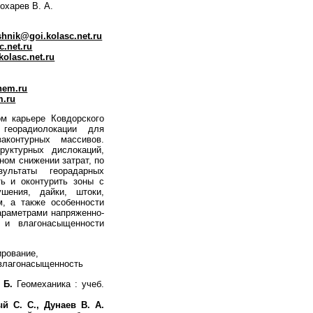
Сохарев В. А.
shnik@goi.kolasc.net.ru
c.net.ru
olasc.net.ru
hem.ru
m.ru
м карьере Ковдорского
георадиолокации для
аконтурных массивов.
руктурных дислокаций,
ном снижении затрат, по
ультаты георадарных
ь и оконтурить зоны с
ушения, дайки, штоки,
м, а также особенности
араметрами напряженно-
) и влагонасыщенности
ирование,
 влагонасыщенность
 Б.
Геомеханика : учеб.
й С. С., Дунаев В. А.