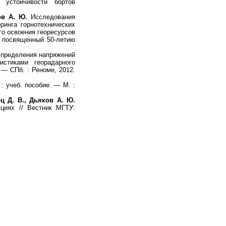
 устойчивости бортов
ов А. Ю.
Исследования
ринга горнотехнических
го освоения георесурсов
м, посвященный 50-летию
спределения напряжений
истиками георадарного
 — СПб. : Реноме, 2012.
 учеб. пособие. — М. :
ец Д. В., Дьяков А. Ю.
циях // Вестник МГТУ: