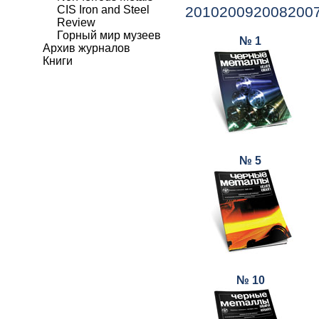
CIS Iron and Steel
2010
2009
2008
200
Review
Горный мир музеев
№ 1
Архив журналов
Книги
№ 5
№ 10