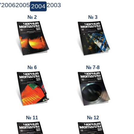
7
2006
2005
2003
2004
№ 2
№ 3
№ 6
№ 7-8
№ 11
№ 12