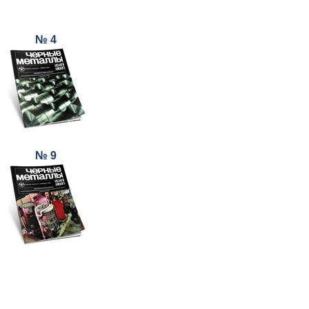
№ 4
№ 9