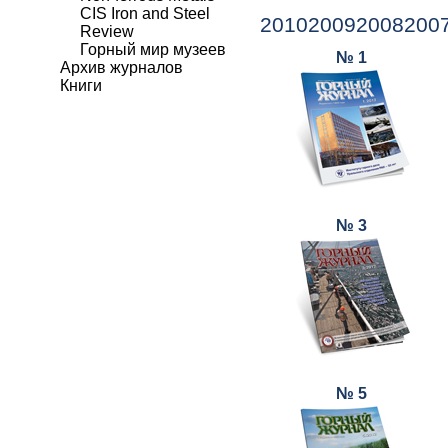
CIS Iron and Steel
2010
2009
2008
200
Review
Горный мир музеев
№ 1
Архив журналов
Книги
№ 3
№ 5