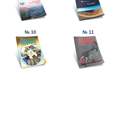
№ 10
№ 11