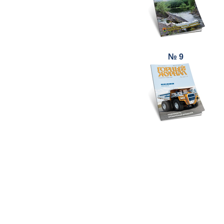
№ 9
© ИД "Руда и Металлы" 2011-2026