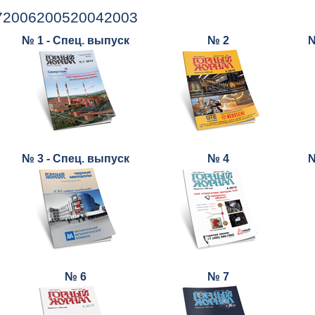
7
2006
2005
2004
2003
№ 1 - Спец. выпуск
№ 2
№
№ 3 - Спец. выпуск
№ 4
№
№ 6
№ 7